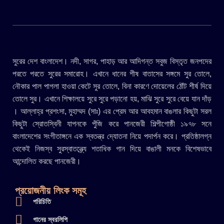
সুরের দেশ বাংলাদেশ। নদী, সাগর, পাহাড় আর আদিগন্ত সবুজ বিস্তৃত জনপদের
পরতে পরতে সুরের সমারোহ। এখানে ধানের শীষ বাতাসের সঙ্গমে সুর তোলে,
নৌকার পাল পাগলা হাওয়া কেটে সুর তোলে, বিনা কারণে দোয়েলের ঠোঁট শীর্ষ দিয়ে
তোলে সুর। এখানে শিক্ষালয়ে সুরে সুরে পড়ানো হয়, মাঝি সুরে সুরে বেয়ে যান দাঁড়
। আল্লাহ্র প্রশংসা, মুহাম্মদ (সাঃ) এর প্রেম আর আবহমান বাঙলার কিছুটা সরল
কিছুটা স্রোতস্বিনী যাপনকে পুঁজি করে পানজেরী শিল্পীগোষ্ঠী ১৯৭৮ সনে
বাংলাদেশের সংগীতাঙ্গনে এক স্বতন্ত্র দ্যোতনা নিয়ে পদার্পন করে। প্রতিষ্ঠালগ্ন
থেকেই নিজস্ব সুরস্বাতন্ত্র্যে শতাধিক গান দিয়ে বাঙালী মনকে বিশেষভাবে
আন্দোলিত করছে পানজেরী।
প্রয়োজনীয় লিংক সমূহ
পরিচিতি
গানের স্বরলিপি