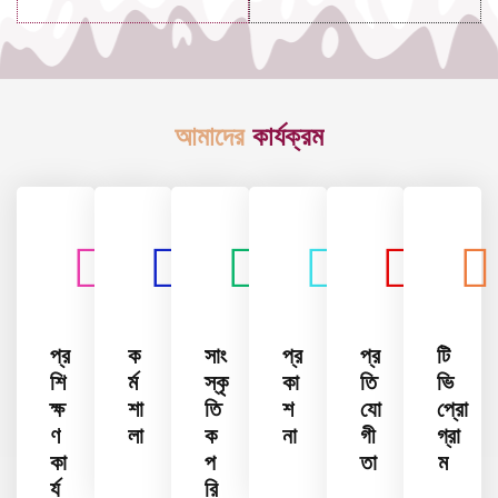
আমাদের
কার্যক্রম
প্র
ক
সাং
প্র
প্র
টি
শি
র্ম
স্কৃ
কা
তি
ভি
ক্ষ
শা
তি
শ
যো
প্রো
ণ
লা
ক
না
গী
গ্রা
কা
প
তা
ম
র্য
রি