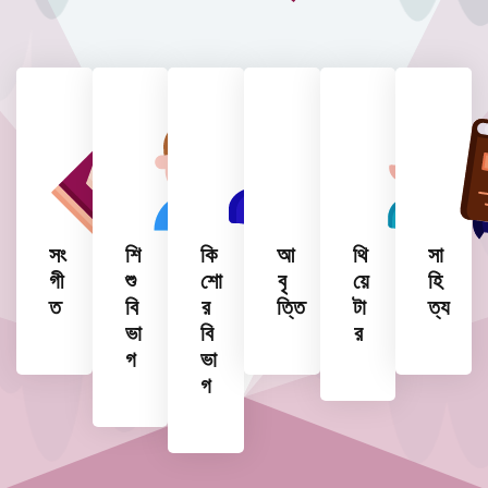
সং
শি
কি
আ
থি
সা
গী
শু
শো
বৃ
য়ে
হি
ত
বি
র
ত্তি
টা
ত্য
ভা
বি
র
গ
ভা
গ