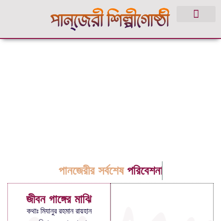
পানজেরীর সর্বশেষ
পরিবেশনা
জীবন গাঙ্গের মাঝি
কথাঃ মিযানুর রহমান রায়হান