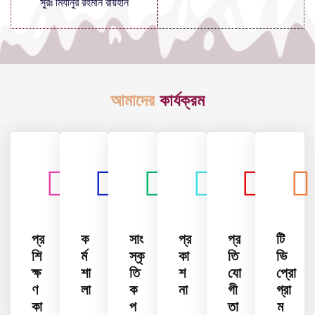
সুরঃ মিযানুর রহমান রায়হান
আমাদের
কার্যক্রম
প্র
ক
সাং
প্র
প্র
টি
শি
র্ম
স্কৃ
কা
তি
ভি
ক্ষ
শা
তি
শ
যো
প্রো
ণ
লা
ক
না
গী
গ্রা
কা
প
তা
ম