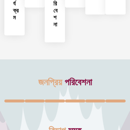
র্য
রি
ক্র
বে
ম
শ
না
জনপ্রিয়
পরিবেশনা