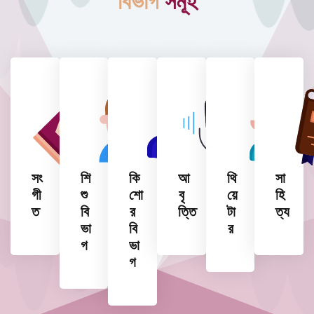
বিভাগ
সমূহ
সং
শি
কি
আ
থি
সা
গী
শু
শো
বৃ
য়ে
হি
ত
বি
র
ত্তি
টা
ত্য
ভা
বি
র
গ
ভা
গ