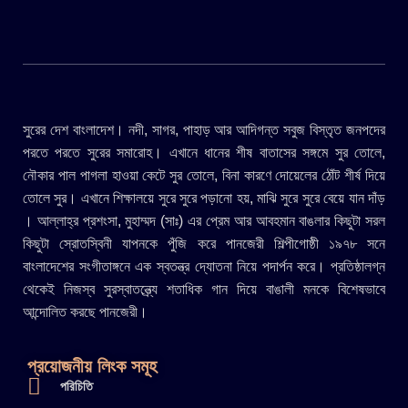
সুরের দেশ বাংলাদেশ। নদী, সাগর, পাহাড় আর আদিগন্ত সবুজ বিস্তৃত জনপদের
পরতে পরতে সুরের সমারোহ। এখানে ধানের শীষ বাতাসের সঙ্গমে সুর তোলে,
নৌকার পাল পাগলা হাওয়া কেটে সুর তোলে, বিনা কারণে দোয়েলের ঠোঁট শীর্ষ দিয়ে
তোলে সুর। এখানে শিক্ষালয়ে সুরে সুরে পড়ানো হয়, মাঝি সুরে সুরে বেয়ে যান দাঁড়
। আল্লাহ্র প্রশংসা, মুহাম্মদ (সাঃ) এর প্রেম আর আবহমান বাঙলার কিছুটা সরল
কিছুটা স্রোতস্বিনী যাপনকে পুঁজি করে পানজেরী শিল্পীগোষ্ঠী ১৯৭৮ সনে
বাংলাদেশের সংগীতাঙ্গনে এক স্বতন্ত্র দ্যোতনা নিয়ে পদার্পন করে। প্রতিষ্ঠালগ্ন
থেকেই নিজস্ব সুরস্বাতন্ত্র্যে শতাধিক গান দিয়ে বাঙালী মনকে বিশেষভাবে
আন্দোলিত করছে পানজেরী।
প্রয়োজনীয় লিংক সমূহ
পরিচিতি