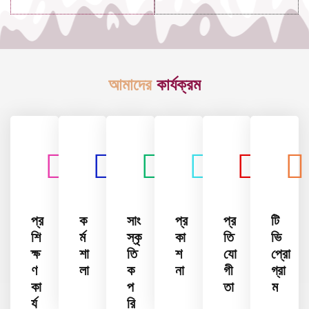
আমাদের
কার্যক্রম
প্র
ক
সাং
প্র
প্র
টি
শি
র্ম
স্কৃ
কা
তি
ভি
ক্ষ
শা
তি
শ
যো
প্রো
ণ
লা
ক
না
গী
গ্রা
কা
প
তা
ম
র্য
রি