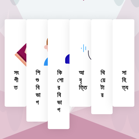
সং
শি
কি
আ
থি
সা
গী
শু
শো
বৃ
য়ে
হি
ত
বি
র
ত্তি
টা
ত্য
ভা
বি
র
গ
ভা
গ