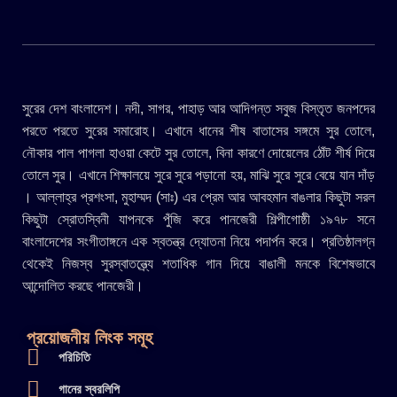
সুরের দেশ বাংলাদেশ। নদী, সাগর, পাহাড় আর আদিগন্ত সবুজ বিস্তৃত জনপদের
পরতে পরতে সুরের সমারোহ। এখানে ধানের শীষ বাতাসের সঙ্গমে সুর তোলে,
নৌকার পাল পাগলা হাওয়া কেটে সুর তোলে, বিনা কারণে দোয়েলের ঠোঁট শীর্ষ দিয়ে
তোলে সুর। এখানে শিক্ষালয়ে সুরে সুরে পড়ানো হয়, মাঝি সুরে সুরে বেয়ে যান দাঁড়
। আল্লাহ্র প্রশংসা, মুহাম্মদ (সাঃ) এর প্রেম আর আবহমান বাঙলার কিছুটা সরল
কিছুটা স্রোতস্বিনী যাপনকে পুঁজি করে পানজেরী শিল্পীগোষ্ঠী ১৯৭৮ সনে
বাংলাদেশের সংগীতাঙ্গনে এক স্বতন্ত্র দ্যোতনা নিয়ে পদার্পন করে। প্রতিষ্ঠালগ্ন
থেকেই নিজস্ব সুরস্বাতন্ত্র্যে শতাধিক গান দিয়ে বাঙালী মনকে বিশেষভাবে
আন্দোলিত করছে পানজেরী।
প্রয়োজনীয় লিংক সমূহ
পরিচিতি
গানের স্বরলিপি