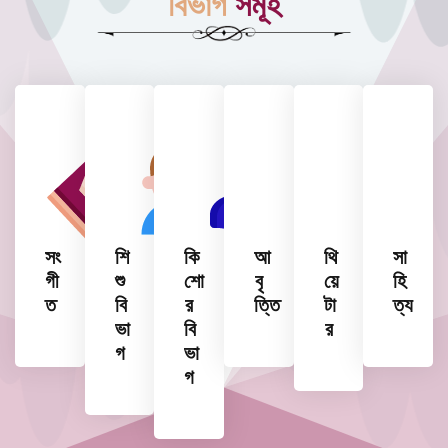
বিভাগ
সমূহ
সং
শি
কি
আ
থি
সা
গী
শু
শো
বৃ
য়ে
হি
ত
বি
র
ত্তি
টা
ত্য
ভা
বি
র
গ
ভা
গ