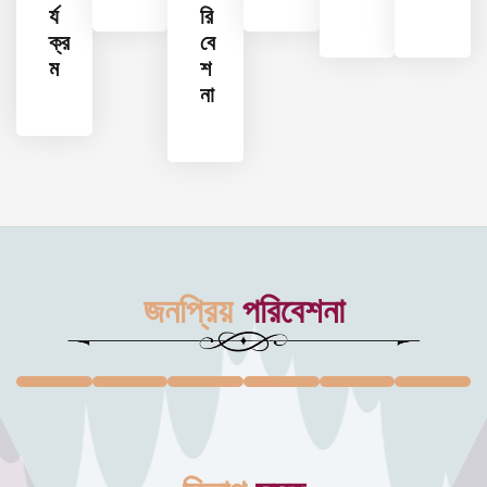
র্য
রি
ক্র
বে
ম
শ
না
জনপ্রিয়
পরিবেশনা