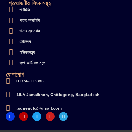
প্রয়োজনীয় লিংক সমূহ
পরিচিতি
গানের স্বরলিপি
গানের এ্যালবাম
ডোনেশন
পরিচালকবৃন্দ
ব্লগ আর্টিকেল সমূহ
যোগাযোগ
01756-113386
19/A Jamalkhan, Chittagong, Bangladesh
panjerictg@gmail.com