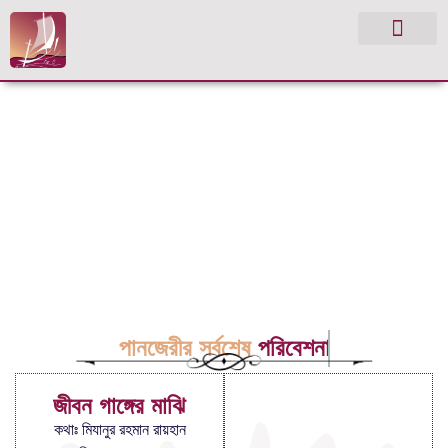
পানজেরীর সর্বশেষ
পরিবেশনা
জীবন গাঙ্গের মাঝি
কথাঃ মিযানুর রহমান রায়হান