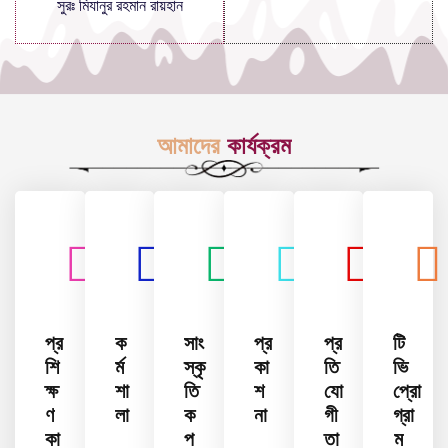
সুরঃ মিযানুর রহমান রায়হান
আমাদের
কার্যক্রম
প্র
ক
সাং
প্র
প্র
টি
শি
র্ম
স্কৃ
কা
তি
ভি
ক্ষ
শা
তি
শ
যো
প্রো
ণ
লা
ক
না
গী
গ্রা
কা
প
তা
ম