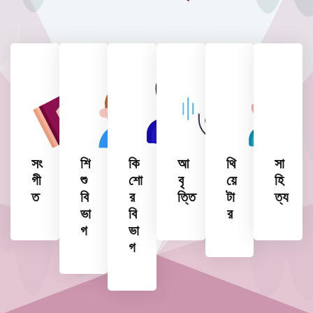
সং
শি
কি
আ
থি
সা
গী
শু
শো
বৃ
য়ে
হি
ত
বি
র
ত্তি
টা
ত্য
ভা
বি
র
গ
ভা
গ