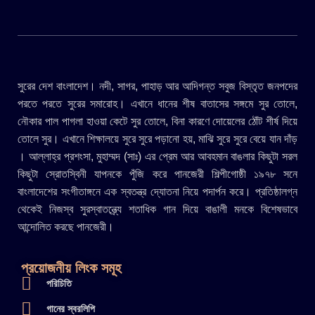
সুরের দেশ বাংলাদেশ। নদী, সাগর, পাহাড় আর আদিগন্ত সবুজ বিস্তৃত জনপদের
পরতে পরতে সুরের সমারোহ। এখানে ধানের শীষ বাতাসের সঙ্গমে সুর তোলে,
নৌকার পাল পাগলা হাওয়া কেটে সুর তোলে, বিনা কারণে দোয়েলের ঠোঁট শীর্ষ দিয়ে
তোলে সুর। এখানে শিক্ষালয়ে সুরে সুরে পড়ানো হয়, মাঝি সুরে সুরে বেয়ে যান দাঁড়
। আল্লাহ্র প্রশংসা, মুহাম্মদ (সাঃ) এর প্রেম আর আবহমান বাঙলার কিছুটা সরল
কিছুটা স্রোতস্বিনী যাপনকে পুঁজি করে পানজেরী শিল্পীগোষ্ঠী ১৯৭৮ সনে
বাংলাদেশের সংগীতাঙ্গনে এক স্বতন্ত্র দ্যোতনা নিয়ে পদার্পন করে। প্রতিষ্ঠালগ্ন
থেকেই নিজস্ব সুরস্বাতন্ত্র্যে শতাধিক গান দিয়ে বাঙালী মনকে বিশেষভাবে
আন্দোলিত করছে পানজেরী।
প্রয়োজনীয় লিংক সমূহ
পরিচিতি
গানের স্বরলিপি