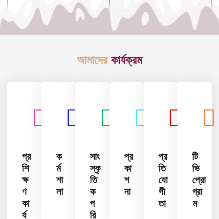
আমাদের
কার্যক্রম
প্র
ক
সাং
প্র
প্র
টি
শি
র্ম
স্কৃ
কা
তি
ভি
ক্ষ
শা
তি
শ
যো
প্রো
ণ
লা
ক
না
গী
গ্রা
কা
প
তা
ম
র্য
রি