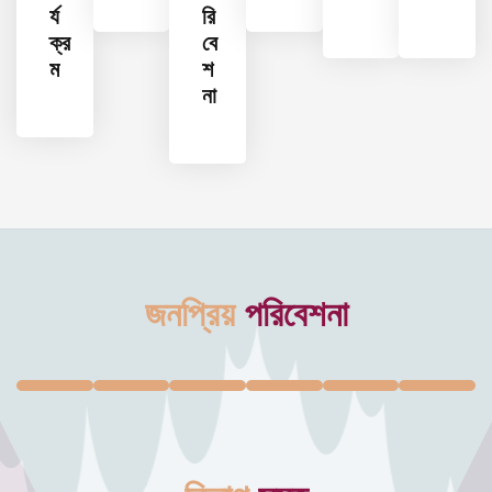
র্য
রি
ক্র
বে
ম
শ
না
জনপ্রিয়
পরিবেশনা