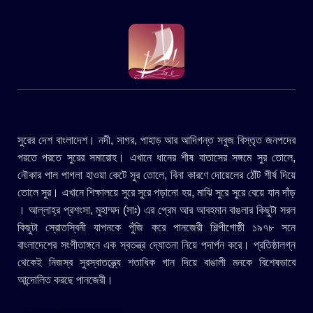
সুরের দেশ বাংলাদেশ। নদী, সাগর, পাহাড় আর আদিগন্ত সবুজ বিস্তৃত জনপদের
পরতে পরতে সুরের সমারোহ। এখানে ধানের শীষ বাতাসের সঙ্গমে সুর তোলে,
নৌকার পাল পাগলা হাওয়া কেটে সুর তোলে, বিনা কারণে দোয়েলের ঠোঁট শীর্ষ দিয়ে
তোলে সুর। এখানে শিক্ষালয়ে সুরে সুরে পড়ানো হয়, মাঝি সুরে সুরে বেয়ে যান দাঁড়
। আল্লাহ্র প্রশংসা, মুহাম্মদ (সাঃ) এর প্রেম আর আবহমান বাঙলার কিছুটা সরল
কিছুটা স্রোতস্বিনী যাপনকে পুঁজি করে পানজেরী শিল্পীগোষ্ঠী ১৯৭৮ সনে
বাংলাদেশের সংগীতাঙ্গনে এক স্বতন্ত্র দ্যোতনা নিয়ে পদার্পন করে। প্রতিষ্ঠালগ্ন
থেকেই নিজস্ব সুরস্বাতন্ত্র্যে শতাধিক গান দিয়ে বাঙালী মনকে বিশেষভাবে
আন্দোলিত করছে পানজেরী।