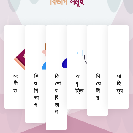
বিভাগ
সমূহ
সং
শি
কি
আ
থি
সা
গী
শু
শো
বৃ
য়ে
হি
ত
বি
র
ত্তি
টা
ত্য
ভা
বি
র
গ
ভা
গ