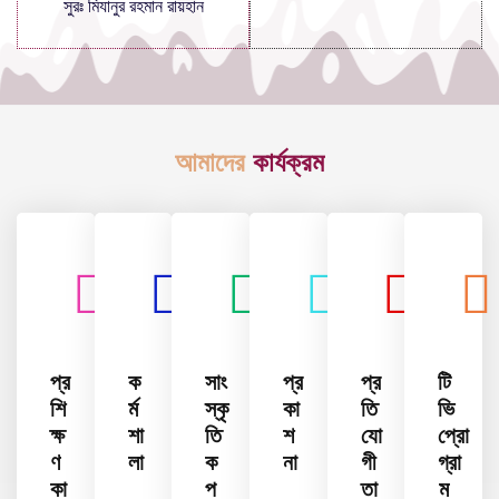
সুরঃ মিযানুর রহমান রায়হান
আমাদের
কার্যক্রম
প্র
ক
সাং
প্র
প্র
টি
শি
র্ম
স্কৃ
কা
তি
ভি
ক্ষ
শা
তি
শ
যো
প্রো
ণ
লা
ক
না
গী
গ্রা
কা
প
তা
ম