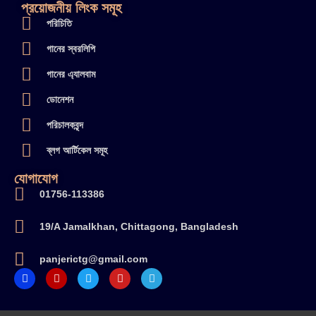
প্রয়োজনীয় লিংক সমূহ
পরিচিতি
গানের স্বরলিপি
গানের এ্যালবাম
ডোনেশন
পরিচালকবৃন্দ
ব্লগ আর্টিকেল সমূহ
যোগাযোগ
01756-113386
19/A Jamalkhan, Chittagong, Bangladesh
panjerictg@gmail.com