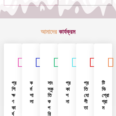
আমাদের
কার্যক্রম
প্র
ক
সাং
প্র
প্র
টি
শি
র্ম
স্কৃ
কা
তি
ভি
ক্ষ
শা
তি
শ
যো
প্রো
ণ
লা
ক
না
গী
গ্রা
কা
প
তা
ম
র্য
রি