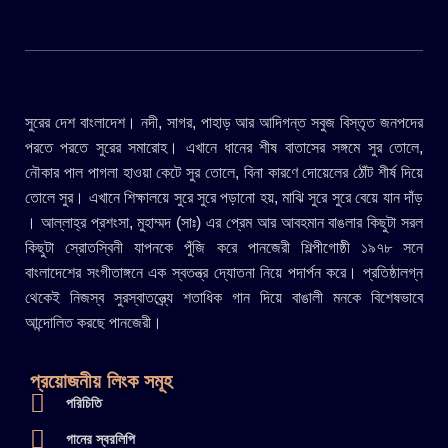
সুরের দেশ বাংলাদেশ। নদী, সাগর, পাহাড় আর আদিগন্ত সবুজ বিস্তৃত জনপদের
পরতে পরতে সুরের সমারোহ। এখানে ধানের শীষ বাতাসের সঙ্গমে সুর তোলে,
নৌকার পাল পাগলা হাওয়া কেটে সুর তোলে, বিনা কারণে দোয়েলের ঠোঁট শীর্ষ দিয়ে
তোলে সুর। এখানে শিক্ষালয়ে সুরে সুরে পড়ানো হয়, মাঝি সুরে সুরে বেয়ে যান দাঁড়
। আল্লাহ্র প্রশংসা, মুহাম্মদ (সাঃ) এর প্রেম আর আবহমান বাঙলার কিছুটা সরল
কিছুটা স্রোতস্বিনী যাপনকে পুঁজি করে পানজেরী শিল্পীগোষ্ঠী ১৯৭৮ সনে
বাংলাদেশের সংগীতাঙ্গনে এক স্বতন্ত্র দ্যোতনা নিয়ে পদার্পন করে। প্রতিষ্ঠালগ্ন
থেকেই নিজস্ব সুরস্বাতন্ত্র্যে শতাধিক গান দিয়ে বাঙালী মনকে বিশেষভাবে
আন্দোলিত করছে পানজেরী।
প্রয়োজনীয় লিংক সমূহ
পরিচিতি
গানের স্বরলিপি