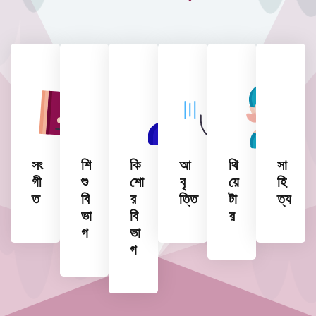
সং
শি
কি
আ
থি
সা
গী
শু
শো
বৃ
য়ে
হি
ত
বি
র
ত্তি
টা
ত্য
ভা
বি
র
গ
ভা
গ