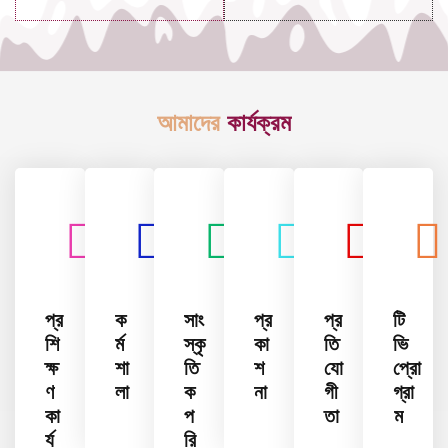
আমাদের
কার্যক্রম
প্র
ক
সাং
প্র
প্র
টি
শি
র্ম
স্কৃ
কা
তি
ভি
ক্ষ
শা
তি
শ
যো
প্রো
ণ
লা
ক
না
গী
গ্রা
কা
প
তা
ম
র্য
রি