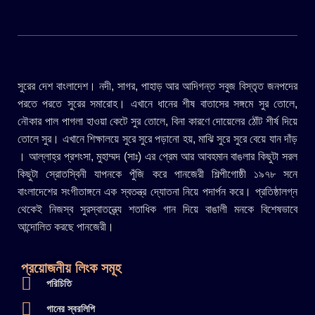
সুরের দেশ বাংলাদেশ। নদী, সাগর, পাহাড় আর আদিগন্ত সবুজ বিস্তৃত জনপদের
পরতে পরতে সুরের সমারোহ। এখানে ধানের শীষ বাতাসের সঙ্গমে সুর তোলে,
নৌকার পাল পাগলা হাওয়া কেটে সুর তোলে, বিনা কারণে দোয়েলের ঠোঁট শীর্ষ দিয়ে
তোলে সুর। এখানে শিক্ষালয়ে সুরে সুরে পড়ানো হয়, মাঝি সুরে সুরে বেয়ে যান দাঁড়
। আল্লাহ্র প্রশংসা, মুহাম্মদ (সাঃ) এর প্রেম আর আবহমান বাঙলার কিছুটা সরল
কিছুটা স্রোতস্বিনী যাপনকে পুঁজি করে পানজেরী শিল্পীগোষ্ঠী ১৯৭৮ সনে
বাংলাদেশের সংগীতাঙ্গনে এক স্বতন্ত্র দ্যোতনা নিয়ে পদার্পন করে। প্রতিষ্ঠালগ্ন
থেকেই নিজস্ব সুরস্বাতন্ত্র্যে শতাধিক গান দিয়ে বাঙালী মনকে বিশেষভাবে
আন্দোলিত করছে পানজেরী।
প্রয়োজনীয় লিংক সমূহ
পরিচিতি
গানের স্বরলিপি