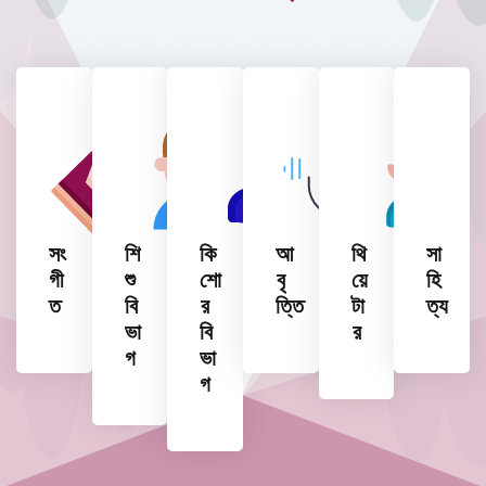
সং
শি
কি
আ
থি
সা
গী
শু
শো
বৃ
য়ে
হি
ত
বি
র
ত্তি
টা
ত্য
ভা
বি
র
গ
ভা
গ