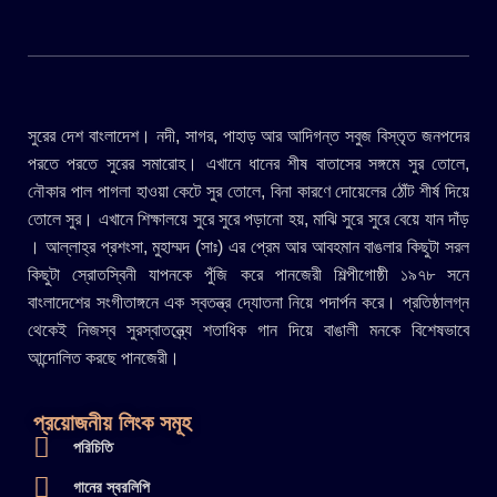
সুরের দেশ বাংলাদেশ। নদী, সাগর, পাহাড় আর আদিগন্ত সবুজ বিস্তৃত জনপদের
পরতে পরতে সুরের সমারোহ। এখানে ধানের শীষ বাতাসের সঙ্গমে সুর তোলে,
নৌকার পাল পাগলা হাওয়া কেটে সুর তোলে, বিনা কারণে দোয়েলের ঠোঁট শীর্ষ দিয়ে
তোলে সুর। এখানে শিক্ষালয়ে সুরে সুরে পড়ানো হয়, মাঝি সুরে সুরে বেয়ে যান দাঁড়
। আল্লাহ্র প্রশংসা, মুহাম্মদ (সাঃ) এর প্রেম আর আবহমান বাঙলার কিছুটা সরল
কিছুটা স্রোতস্বিনী যাপনকে পুঁজি করে পানজেরী শিল্পীগোষ্ঠী ১৯৭৮ সনে
বাংলাদেশের সংগীতাঙ্গনে এক স্বতন্ত্র দ্যোতনা নিয়ে পদার্পন করে। প্রতিষ্ঠালগ্ন
থেকেই নিজস্ব সুরস্বাতন্ত্র্যে শতাধিক গান দিয়ে বাঙালী মনকে বিশেষভাবে
আন্দোলিত করছে পানজেরী।
প্রয়োজনীয় লিংক সমূহ
পরিচিতি
গানের স্বরলিপি