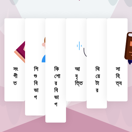
সং
শি
কি
আ
থি
সা
গী
শু
শো
বৃ
য়ে
হি
ত
বি
র
ত্তি
টা
ত্য
ভা
বি
র
গ
ভা
গ