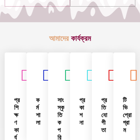
আমাদের
কার্যক্রম
প্র
ক
সাং
প্র
প্র
টি
শি
র্ম
স্কৃ
কা
তি
ভি
ক্ষ
শা
তি
শ
যো
প্রো
ণ
লা
ক
না
গী
গ্রা
কা
প
তা
ম
র্য
রি