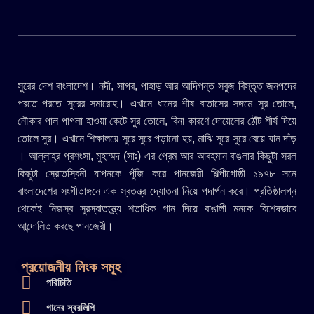
সুরের দেশ বাংলাদেশ। নদী, সাগর, পাহাড় আর আদিগন্ত সবুজ বিস্তৃত জনপদের
পরতে পরতে সুরের সমারোহ। এখানে ধানের শীষ বাতাসের সঙ্গমে সুর তোলে,
নৌকার পাল পাগলা হাওয়া কেটে সুর তোলে, বিনা কারণে দোয়েলের ঠোঁট শীর্ষ দিয়ে
তোলে সুর। এখানে শিক্ষালয়ে সুরে সুরে পড়ানো হয়, মাঝি সুরে সুরে বেয়ে যান দাঁড়
। আল্লাহ্র প্রশংসা, মুহাম্মদ (সাঃ) এর প্রেম আর আবহমান বাঙলার কিছুটা সরল
কিছুটা স্রোতস্বিনী যাপনকে পুঁজি করে পানজেরী শিল্পীগোষ্ঠী ১৯৭৮ সনে
বাংলাদেশের সংগীতাঙ্গনে এক স্বতন্ত্র দ্যোতনা নিয়ে পদার্পন করে। প্রতিষ্ঠালগ্ন
থেকেই নিজস্ব সুরস্বাতন্ত্র্যে শতাধিক গান দিয়ে বাঙালী মনকে বিশেষভাবে
আন্দোলিত করছে পানজেরী।
প্রয়োজনীয় লিংক সমূহ
পরিচিতি
গানের স্বরলিপি