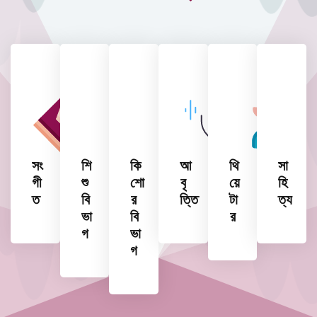
সং
শি
কি
আ
থি
সা
গী
শু
শো
বৃ
য়ে
হি
ত
বি
র
ত্তি
টা
ত্য
ভা
বি
র
গ
ভা
গ