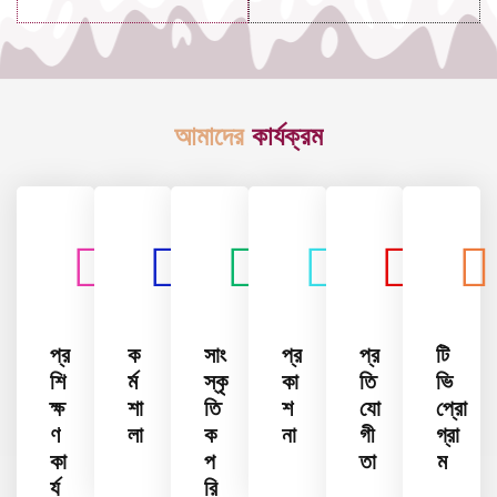
আমাদের
কার্যক্রম
প্র
ক
সাং
প্র
প্র
টি
শি
র্ম
স্কৃ
কা
তি
ভি
ক্ষ
শা
তি
শ
যো
প্রো
ণ
লা
ক
না
গী
গ্রা
কা
প
তা
ম
র্য
রি