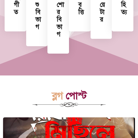
গী
শু
শো
বৃ
য়ে
হি
ত
বি
র
ত্তি
টা
ত্য
ভা
বি
র
গ
ভা
গ
ব্লগ
পোস্ট