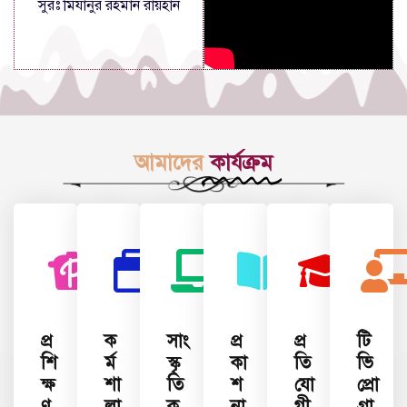
সুরঃ মিযানুর রহমান রায়হান
আমাদের
কার্যক্রম
প্র
ক
সাং
প্র
প্র
টি
শি
র্ম
স্কৃ
কা
তি
ভি
ক্ষ
শা
তি
শ
যো
প্রো
ণ
লা
ক
না
গী
গ্রা