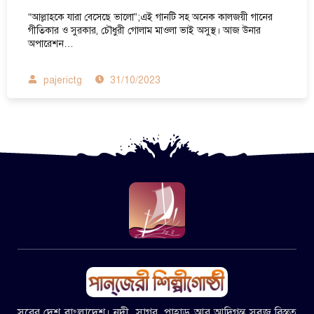
“আল্লাহকে যারা বেসেছে ভালো”;এই গানটি সহ অনেক কালজয়ী গানের
গীতিকার ও সুরকার, চৌধুরী গোলাম মাওলা ভাই অসুস্থ। আজ উনার
অপারেশন…
pajerictg
31/10/2023
সুরের দেশ বাংলাদেশ। নদী, সাগর, পাহাড় আর আদিগন্ত সবুজ বিস্তৃত