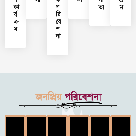
কা
প
তা
ম
র্য
রি
ক্র
বে
ম
শ
না
জনপ্রিয়
পরিবেশনা