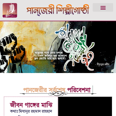
পানজেরীর সর্বশেষ
পরিবেশনা
জীবন গাঙ্গের মাঝি
কথাঃ মিযানুর রহমান রায়হান