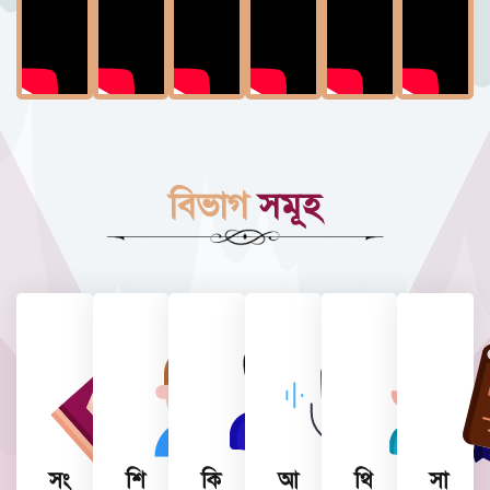
বিভাগ
সমূহ
সং
শি
কি
আ
থি
সা