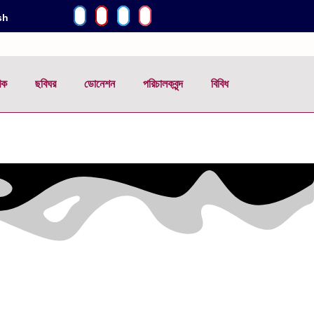
sh
িক
ছবিঘর
ডোনেশন
পরিচালকবৃন্দ
বিবিধ