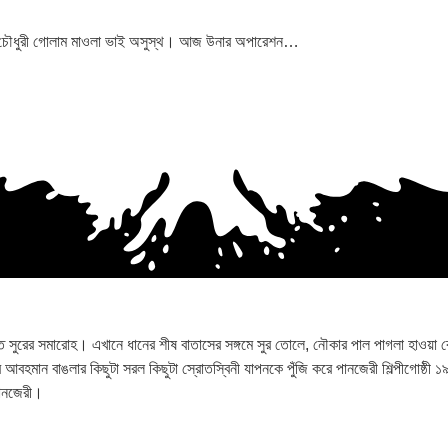
র, চৌধুরী গোলাম মাওলা ভাই অসুস্থ। আজ উনার অপারেশন…
রের সমারোহ। এখানে ধানের শীষ বাতাসের সঙ্গমে সুর তোলে, নৌকার পাল পাগলা হাওয়া কেটে স
 আর আবহমান বাঙলার কিছুটা সরল কিছুটা স্রোতস্বিনী যাপনকে পুঁজি করে পানজেরী শিল্পীগোষ্ঠী ১
পানজেরী।