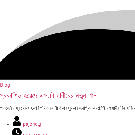
Blog
প্রকাশিত হয়েছে এস.বি হাবীবের নতুন গান
পানজেরীর স্বাবেক সহকারি পরিচালক গীতিকার সুরকার জনপ্রিয় কণ্ঠশিল্পী শোয়াইব ব
pajerictg