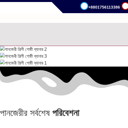
+8801756113386
.
পানজেরীর সর্বশেষ
পরিবেশনা