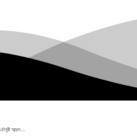
 চৌধুরী আব্দুল…