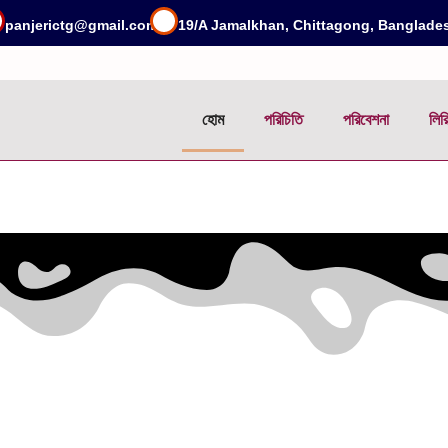
panjerictg@gmail.com
19/A Jamalkhan, Chittagong, Banglade
হোম
পরিচিতি
পরিবেশনা
লির