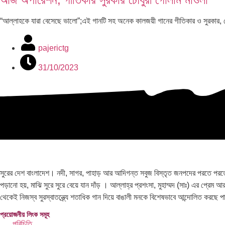
“আল্লাহকে যারা বেসেছে ভালো”;এই গানটি সহ অনেক কালজয়ী গানের গীতিকার ও সুরকা
pajerictg
31/10/2023
সুরের দেশ বাংলাদেশ। নদী, সাগর, পাহাড় আর আদিগন্ত সবুজ বিস্তৃত জনপদের পরতে পরতে সু
পড়ানো হয়, মাঝি সুরে সুরে বেয়ে যান দাঁড় । আল্লাহ্র প্রশংসা, মুহাম্মদ (সাঃ) এর প্রেম
থেকেই নিজস্ব সুরস্বাতন্ত্র্যে শতাধিক গান দিয়ে বাঙালী মনকে বিশেষভাবে আন্দোলিত করছে 
প্রয়োজনীয় লিংক সমূহ
পরিচিতি