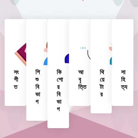
সং
শি
কি
আ
থি
সা
গী
শু
শো
বৃ
য়ে
হি
ত
বি
র
ত্তি
টা
ত্য
ভা
বি
র
গ
ভা
গ