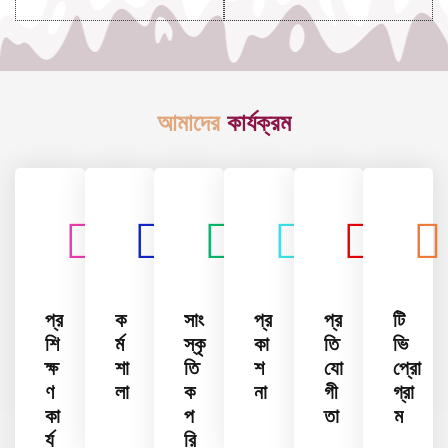
আমাদের
কার্যক্রম
প্র
ক
সাং
প্র
প্র
টি
শি
র্ম
স্কৃ
কা
তি
ভি
ক্ষ
শা
তি
শ
যো
প্রো
ণ
লা
ক
না
গী
গ্রা
কা
প
তা
ম
র্য
রি