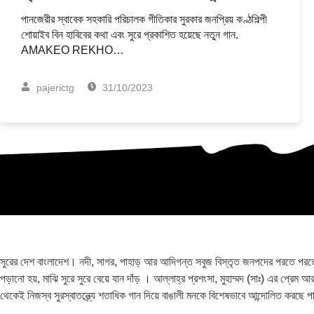
পানজেরীর স্বাবেক সহকারি পরিচালক গীতিকার সুরকার জনপ্রিয় কণ্ঠশিল্পী
শোয়াইব বিন হাবিবের কথা এবং সুরে প্রকাশিত হয়েছে নতুন গান.
AMAKEO REKHO…
pajerictg
31/10/2023
সুরের দেশ বাংলাদেশ। নদী, সাগর, পাহাড় আর আদিগন্ত সবুজ বিস্তৃত জনপদের পরতে পরতে সু
পড়ানো হয়, মাঝি সুরে সুরে বেয়ে যান দাঁড় । আল্লাহ্র প্রশংসা, মুহাম্মদ (সাঃ) এর প্রেম
থেকেই নিজস্ব সুরস্বাতন্ত্র্যে শতাধিক গান দিয়ে বাঙালী মনকে বিশেষভাবে আন্দোলিত করছে 