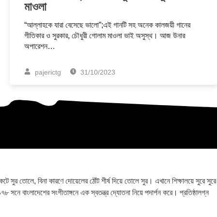
মাওলা
“আল্লাহকে যারা বেসেছে ভালো”;এই গানটি সহ অনেক কালজয়ী গানের
গীতিকার ও সুরকার, চৌধুরী গোলাম মাওলা ভাই অসুস্থ। আজ উনার
অপারেশন…
pajerictg
31/10/2023
ুর তোলে, বিনা কারণে দোয়েলের ঠোঁট শীর্ষ দিয়ে তোলে সুর। এখানে শিক্ষালয়ে সুরে সুরে
৯৭৮ সনে বাংলাদেশের সংগীতাঙ্গনে এক স্বতন্ত্র দ্যোতনা নিয়ে পদার্পন করে। প্রতিষ্ঠালগ্ন