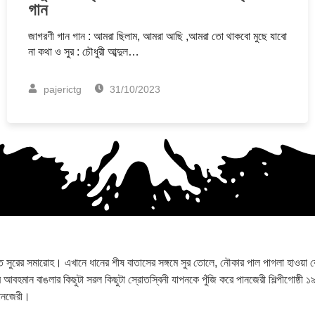
গান
জাগরণী গান গান : আমরা ছিলাম, আমরা আছি ,আমরা তো থাকবো মুছে যাবো
না কথা ও সুর : চৌধুরী আব্দুল…
pajerictg
31/10/2023
রের সমারোহ। এখানে ধানের শীষ বাতাসের সঙ্গমে সুর তোলে, নৌকার পাল পাগলা হাওয়া কেটে স
 আর আবহমান বাঙলার কিছুটা সরল কিছুটা স্রোতস্বিনী যাপনকে পুঁজি করে পানজেরী শিল্পীগোষ্ঠী ১
পানজেরী।