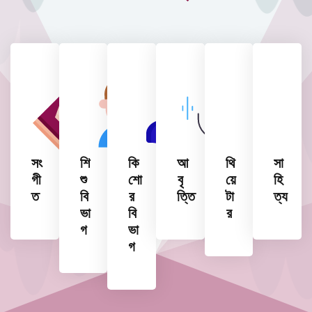
সং
শি
কি
আ
থি
সা
গী
শু
শো
বৃ
য়ে
হি
ত
বি
র
ত্তি
টা
ত্য
ভা
বি
র
গ
ভা
গ