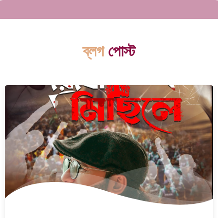
ব্লগ
পোস্ট