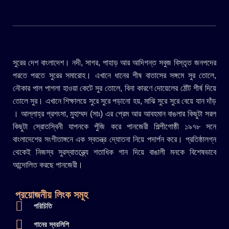
সুরের দেশ বাংলাদেশ। নদী, সাগর, পাহাড় আর আদিগন্ত সবুজ বিস্তৃত জনপদের
পরতে পরতে সুরের সমারোহ। এখানে ধানের শীষ বাতাসের সঙ্গমে সুর তোলে,
নৌকার পাল পাগলা হাওয়া কেটে সুর তোলে, বিনা কারণে দোয়েলের ঠোঁট শীর্ষ দিয়ে
তোলে সুর। এখানে শিক্ষালয়ে সুরে সুরে পড়ানো হয়, মাঝি সুরে সুরে বেয়ে যান দাঁড়
। আল্লাহ্র প্রশংসা, মুহাম্মদ (সাঃ) এর প্রেম আর আবহমান বাঙলার কিছুটা সরল
কিছুটা স্রোতস্বিনী যাপনকে পুঁজি করে পানজেরী শিল্পীগোষ্ঠী ১৯৭৮ সনে
বাংলাদেশের সংগীতাঙ্গনে এক স্বতন্ত্র দ্যোতনা নিয়ে পদার্পন করে। প্রতিষ্ঠালগ্ন
থেকেই নিজস্ব সুরস্বাতন্ত্র্যে শতাধিক গান দিয়ে বাঙালী মনকে বিশেষভাবে
আন্দোলিত করছে পানজেরী।
প্রয়োজনীয় লিংক সমূহ
পরিচিতি
গানের স্বরলিপি