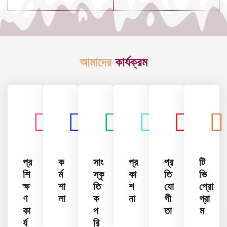
আমাদের
কার্যক্রম
প্র
ক
সাং
প্র
প্র
টি
শি
র্ম
স্কৃ
কা
তি
ভি
ক্ষ
শা
তি
শ
যো
প্রো
ণ
লা
ক
না
গী
গ্রা
কা
প
তা
ম
র্য
রি