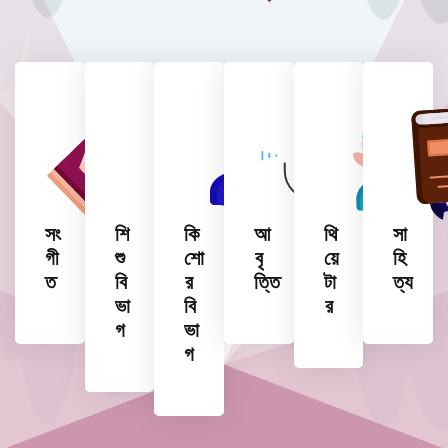
সং
শি
কি
আ
থি
সা
গী
শু
শো
বৃ
য়ে
হি
ত
বি
র
ত্তি
টা
ত্য
ভা
বি
র
গ
ভা
গ