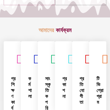
আমাদের
কার্যক্রম
প্র
ক
সাং
প্র
প্র
টি
শি
র্ম
স্কৃ
কা
তি
ভি
ক্ষ
শা
তি
শ
যো
প্রো
ণ
লা
ক
না
গী
গ্রা
কা
প
তা
ম
র্য
রি