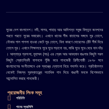
সুরের দেশ বাংলাদেশ। নদী, সাগর, পাহাড় আর আদিগন্ত সবুজ বিস্তৃত জনপদের
পরতে পরতে সুরের সমারোহ। এখানে ধানের শীষ বাতাসের সঙ্গমে সুর তোলে,
নৌকার পাল পাগলা হাওয়া কেটে সুর তোলে, বিনা কারণে দোয়েলের ঠোঁট শীর্ষ দিয়ে
তোলে সুর। এখানে শিক্ষালয়ে সুরে সুরে পড়ানো হয়, মাঝি সুরে সুরে বেয়ে যান দাঁড়
। আল্লাহ্র প্রশংসা, মুহাম্মদ (সাঃ) এর প্রেম আর আবহমান বাঙলার কিছুটা সরল
কিছুটা স্রোতস্বিনী যাপনকে পুঁজি করে পানজেরী শিল্পীগোষ্ঠী ১৯৭৮ সনে
বাংলাদেশের সংগীতাঙ্গনে এক স্বতন্ত্র দ্যোতনা নিয়ে পদার্পন করে। প্রতিষ্ঠালগ্ন
থেকেই নিজস্ব সুরস্বাতন্ত্র্যে শতাধিক গান দিয়ে বাঙালী মনকে বিশেষভাবে
আন্দোলিত করছে পানজেরী।
প্রয়োজনীয় লিংক সমূহ
পরিচিতি
গানের স্বরলিপি