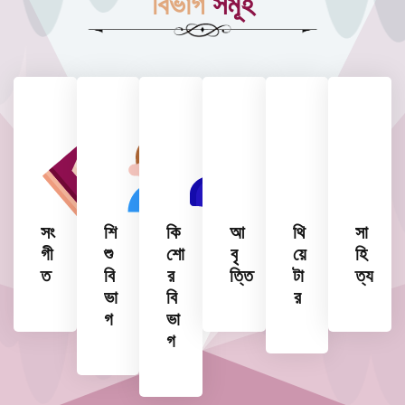
বিভাগ
সমূহ
সং
শি
কি
আ
থি
সা
গী
শু
শো
বৃ
য়ে
হি
ত
বি
র
ত্তি
টা
ত্য
ভা
বি
র
গ
ভা
গ