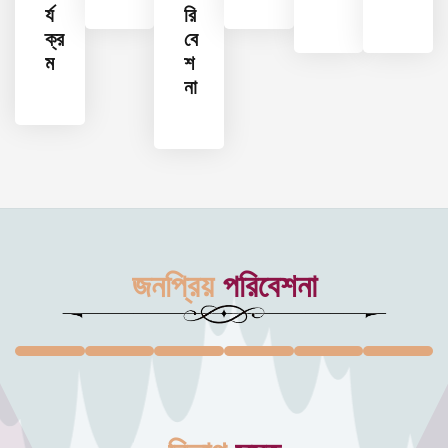
র্য
রি
ক্র
বে
ম
শ
না
জনপ্রিয়
পরিবেশনা