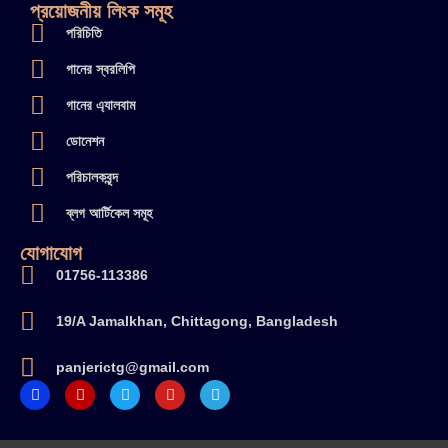
প্রয়োজনীয় লিংক সমূহ
পরিচিতি
গানের স্বরলিপি
গানের এ্যালবাম
ডোনেশন
পরিচালকবৃন্দ
ব্লগ আর্টিকেল সমূহ
যোগাযোগ
01756-113386
19/A Jamalkhan, Chittagong, Bangladesh
panjerictg@gmail.com