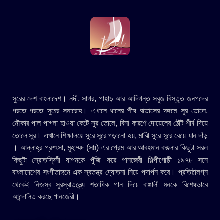
সুরের দেশ বাংলাদেশ। নদী, সাগর, পাহাড় আর আদিগন্ত সবুজ বিস্তৃত জনপদের
পরতে পরতে সুরের সমারোহ। এখানে ধানের শীষ বাতাসের সঙ্গমে সুর তোলে,
নৌকার পাল পাগলা হাওয়া কেটে সুর তোলে, বিনা কারণে দোয়েলের ঠোঁট শীর্ষ দিয়ে
তোলে সুর। এখানে শিক্ষালয়ে সুরে সুরে পড়ানো হয়, মাঝি সুরে সুরে বেয়ে যান দাঁড়
। আল্লাহ্র প্রশংসা, মুহাম্মদ (সাঃ) এর প্রেম আর আবহমান বাঙলার কিছুটা সরল
কিছুটা স্রোতস্বিনী যাপনকে পুঁজি করে পানজেরী শিল্পীগোষ্ঠী ১৯৭৮ সনে
বাংলাদেশের সংগীতাঙ্গনে এক স্বতন্ত্র দ্যোতনা নিয়ে পদার্পন করে। প্রতিষ্ঠালগ্ন
থেকেই নিজস্ব সুরস্বাতন্ত্র্যে শতাধিক গান দিয়ে বাঙালী মনকে বিশেষভাবে
আন্দোলিত করছে পানজেরী।