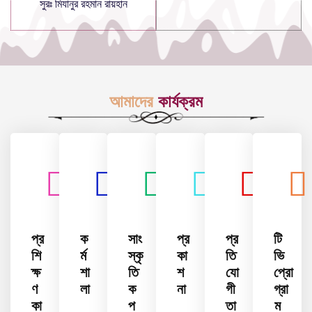
সুরঃ মিযানুর রহমান রায়হান
আমাদের
কার্যক্রম
প্র
ক
সাং
প্র
প্র
টি
শি
র্ম
স্কৃ
কা
তি
ভি
ক্ষ
শা
তি
শ
যো
প্রো
ণ
লা
ক
না
গী
গ্রা
কা
প
তা
ম