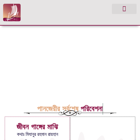
পানজেরীর সর্বশেষ
পরিবেশনা
জীবন গাঙ্গের মাঝি
কথাঃ মিযানুর রহমান রায়হান