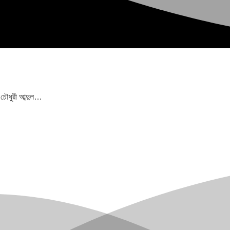
 চৌধুরী আব্দুল…