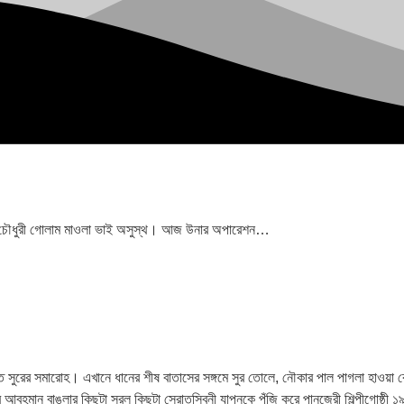
র, চৌধুরী গোলাম মাওলা ভাই অসুস্থ। আজ উনার অপারেশন…
রের সমারোহ। এখানে ধানের শীষ বাতাসের সঙ্গমে সুর তোলে, নৌকার পাল পাগলা হাওয়া কেটে স
 আর আবহমান বাঙলার কিছুটা সরল কিছুটা স্রোতস্বিনী যাপনকে পুঁজি করে পানজেরী শিল্পীগোষ্ঠী ১