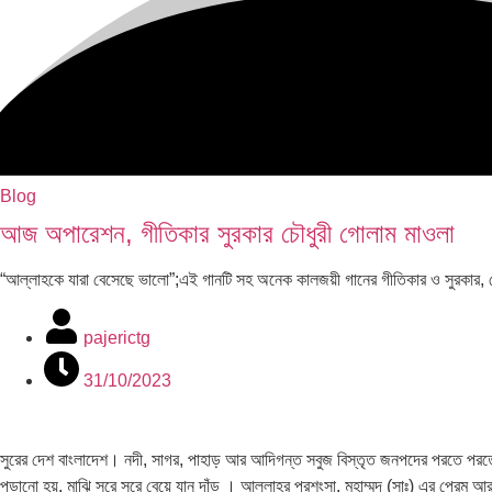
Blog
আজ অপারেশন, গীতিকার সুরকার চৌধুরী গোলাম মাওলা
“আল্লাহকে যারা বেসেছে ভালো”;এই গানটি সহ অনেক কালজয়ী গানের গীতিকার ও সুরকা
pajerictg
31/10/2023
সুরের দেশ বাংলাদেশ। নদী, সাগর, পাহাড় আর আদিগন্ত সবুজ বিস্তৃত জনপদের পরতে পরতে সু
পড়ানো হয়, মাঝি সুরে সুরে বেয়ে যান দাঁড় । আল্লাহ্র প্রশংসা, মুহাম্মদ (সাঃ) এর প্রেম