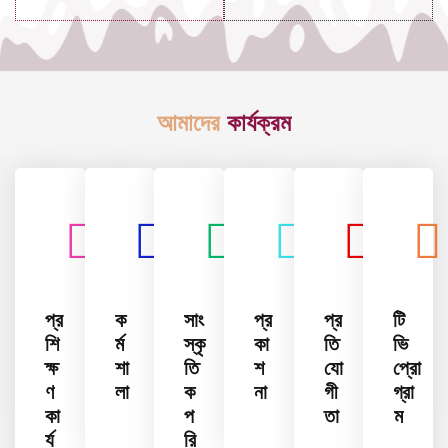
আমাদের
কার্যক্রম
প্র
ক
সাং
প্র
প্র
টি
শি
র্ম
স্কৃ
কা
তি
ভি
ক্ষ
শা
তি
শ
যো
প্রো
ণ
লা
ক
না
গী
গ্রা
কা
প
তা
ম
র্য
রি