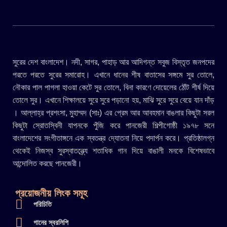
সুরের দেশ বাংলাদেশ। নদী, সাগর, পাহাড় আর আদিগন্ত সবুজ বিস্তৃত জনপদের
পরতে পরতে সুরের সমারোহ। এখানে ধানের শীষ বাতাসের সঙ্গমে সুর তোলে,
নৌকার পাল পাগলা হাওয়া কেটে সুর তোলে, বিনা কারণে দোয়েলের ঠোঁট শীর্ষ দিয়ে
তোলে সুর। এখানে শিক্ষালয়ে সুরে সুরে পড়ানো হয়, মাঝি সুরে সুরে বেয়ে যান দাঁড়
। আল্লাহ্র প্রশংসা, মুহাম্মদ (সাঃ) এর প্রেম আর আবহমান বাঙলার কিছুটা সরল
কিছুটা স্রোতস্বিনী যাপনকে পুঁজি করে পানজেরী শিল্পীগোষ্ঠী ১৯৭৮ সনে
বাংলাদেশের সংগীতাঙ্গনে এক স্বতন্ত্র দ্যোতনা নিয়ে পদার্পন করে। প্রতিষ্ঠালগ্ন
থেকেই নিজস্ব সুরস্বাতন্ত্র্যে শতাধিক গান দিয়ে বাঙালী মনকে বিশেষভাবে
আন্দোলিত করছে পানজেরী।
প্রয়োজনীয় লিংক সমূহ
পরিচিতি
গানের স্বরলিপি