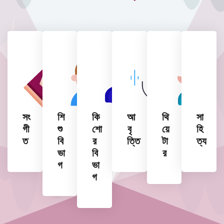
সং
শি
কি
আ
থি
সা
গী
শু
শো
বৃ
য়ে
হি
ত
বি
র
ত্তি
টা
ত্য
ভা
বি
র
গ
ভা
গ