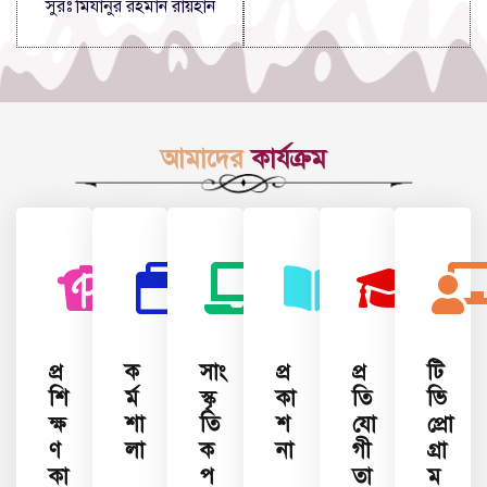
সুরঃ মিযানুর রহমান রায়হান
আমাদের
কার্যক্রম
প্র
ক
সাং
প্র
প্র
টি
শি
র্ম
স্কৃ
কা
তি
ভি
ক্ষ
শা
তি
শ
যো
প্রো
ণ
লা
ক
না
গী
গ্রা
কা
প
তা
ম