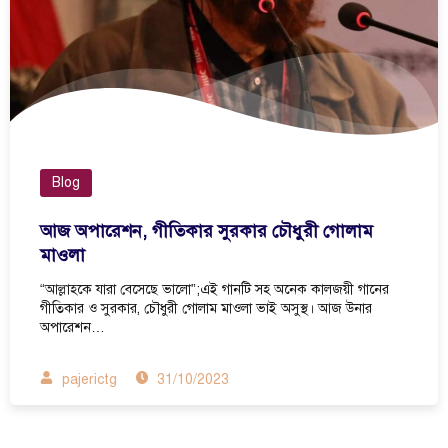
Blog
আজ অপারেশন, গীতিকার সুরকার চৌধুরী গোলাম
মাওলা
“আল্লাহকে যারা বেসেছে ভালো”;এই গানটি সহ অনেক কালজয়ী গানের
গীতিকার ও সুরকার, চৌধুরী গোলাম মাওলা ভাই অসুস্থ। আজ উনার
অপারেশন…
pajerictg
31/10/2023