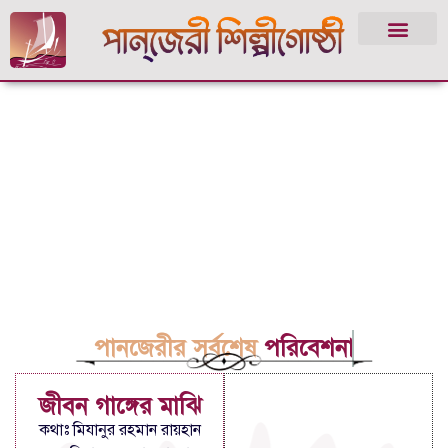
পানজেরীর সর্বশেষ
পরিবেশনা
জীবন গাঙ্গের মাঝি
কথাঃ মিযানুর রহমান রায়হান