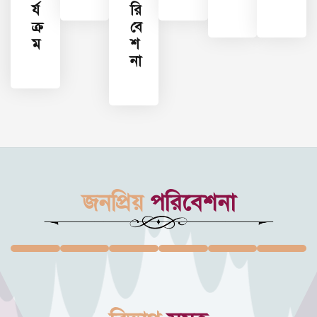
র্য
রি
ক্র
বে
ম
শ
না
জনপ্রিয়
পরিবেশনা