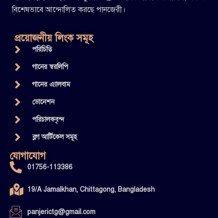
বিশেষভাবে আন্দোলিত করছে পানজেরী।
প্রয়োজনীয় লিংক সমূহ
পরিচিতি
গানের স্বরলিপি
গানের এ্যালবাম
ডোনেশন
পরিচালকবৃন্দ
ব্লগ আর্টিকেল সমূহ
যোগাযোগ
01756-113386
19/A Jamalkhan, Chittagong, Bangladesh
panjerictg@gmail.com