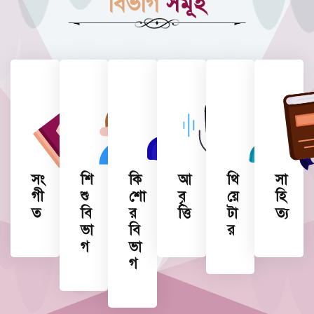
বিভাগ
সমূহ
সং
শি
কি
আ
থি
সা
গী
শু
শো
বৃ
য়ে
হি
ত
বি
র
ত্তি
টা
ত্য
ভা
বি
র
গ
ভা
গ