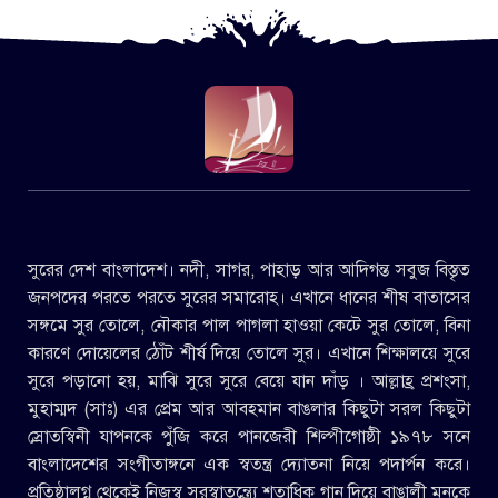
সুরের দেশ বাংলাদেশ। নদী, সাগর, পাহাড় আর আদিগন্ত সবুজ বিস্তৃত
জনপদের পরতে পরতে সুরের সমারোহ। এখানে ধানের শীষ বাতাসের
সঙ্গমে সুর তোলে, নৌকার পাল পাগলা হাওয়া কেটে সুর তোলে, বিনা
কারণে দোয়েলের ঠোঁট শীর্ষ দিয়ে তোলে সুর। এখানে শিক্ষালয়ে সুরে
সুরে পড়ানো হয়, মাঝি সুরে সুরে বেয়ে যান দাঁড় । আল্লাহ্র প্রশংসা,
মুহাম্মদ (সাঃ) এর প্রেম আর আবহমান বাঙলার কিছুটা সরল কিছুটা
স্রোতস্বিনী যাপনকে পুঁজি করে পানজেরী শিল্পীগোষ্ঠী ১৯৭৮ সনে
বাংলাদেশের সংগীতাঙ্গনে এক স্বতন্ত্র দ্যোতনা নিয়ে পদার্পন করে।
প্রতিষ্ঠালগ্ন থেকেই নিজস্ব সুরস্বাতন্ত্র্যে শতাধিক গান দিয়ে বাঙালী মনকে