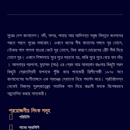
সুরের দেশ বাংলাদেশ। নদী, সাগর, পাহাড় আর আদিগন্ত সবুজ বিস্তৃত জনপদের
পরতে পরতে সুরের সমারোহ। এখানে ধানের শীষ বাতাসের সঙ্গমে সুর তোলে,
নৌকার পাল পাগলা হাওয়া কেটে সুর তোলে, বিনা কারণে দোয়েলের ঠোঁট শীর্ষ দিয়ে
তোলে সুর। এখানে শিক্ষালয়ে সুরে সুরে পড়ানো হয়, মাঝি সুরে সুরে বেয়ে যান দাঁড়
। আল্লাহ্র প্রশংসা, মুহাম্মদ (সাঃ) এর প্রেম আর আবহমান বাঙলার কিছুটা সরল
কিছুটা স্রোতস্বিনী যাপনকে পুঁজি করে পানজেরী শিল্পীগোষ্ঠী ১৯৭৮ সনে
বাংলাদেশের সংগীতাঙ্গনে এক স্বতন্ত্র দ্যোতনা নিয়ে পদার্পন করে। প্রতিষ্ঠালগ্ন
থেকেই নিজস্ব সুরস্বাতন্ত্র্যে শতাধিক গান দিয়ে বাঙালী মনকে বিশেষভাবে
আন্দোলিত করছে পানজেরী।
প্রয়োজনীয় লিংক সমূহ
পরিচিতি
গানের স্বরলিপি