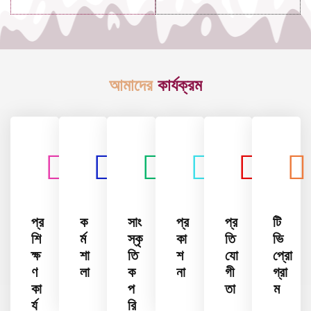
আমাদের
কার্যক্রম
প্র
ক
সাং
প্র
প্র
টি
শি
র্ম
স্কৃ
কা
তি
ভি
ক্ষ
শা
তি
শ
যো
প্রো
ণ
লা
ক
না
গী
গ্রা
কা
প
তা
ম
র্য
রি