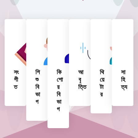
সং
শি
কি
আ
থি
সা
গী
শু
শো
বৃ
য়ে
হি
ত
বি
র
ত্তি
টা
ত্য
ভা
বি
র
গ
ভা
গ