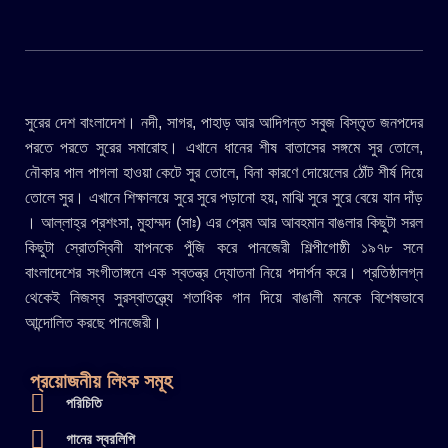
সুরের দেশ বাংলাদেশ। নদী, সাগর, পাহাড় আর আদিগন্ত সবুজ বিস্তৃত জনপদের
পরতে পরতে সুরের সমারোহ। এখানে ধানের শীষ বাতাসের সঙ্গমে সুর তোলে,
নৌকার পাল পাগলা হাওয়া কেটে সুর তোলে, বিনা কারণে দোয়েলের ঠোঁট শীর্ষ দিয়ে
তোলে সুর। এখানে শিক্ষালয়ে সুরে সুরে পড়ানো হয়, মাঝি সুরে সুরে বেয়ে যান দাঁড়
। আল্লাহ্র প্রশংসা, মুহাম্মদ (সাঃ) এর প্রেম আর আবহমান বাঙলার কিছুটা সরল
কিছুটা স্রোতস্বিনী যাপনকে পুঁজি করে পানজেরী শিল্পীগোষ্ঠী ১৯৭৮ সনে
বাংলাদেশের সংগীতাঙ্গনে এক স্বতন্ত্র দ্যোতনা নিয়ে পদার্পন করে। প্রতিষ্ঠালগ্ন
থেকেই নিজস্ব সুরস্বাতন্ত্র্যে শতাধিক গান দিয়ে বাঙালী মনকে বিশেষভাবে
আন্দোলিত করছে পানজেরী।
প্রয়োজনীয় লিংক সমূহ
পরিচিতি
গানের স্বরলিপি