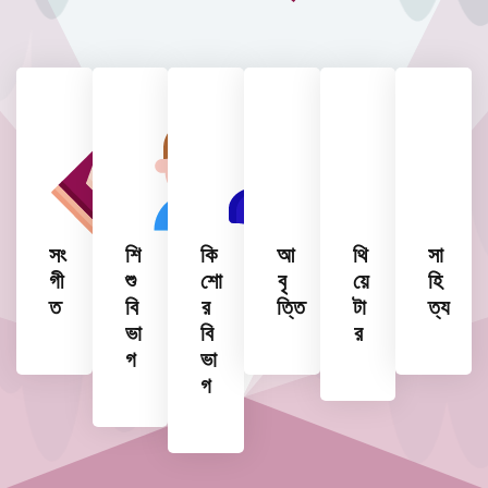
সং
শি
কি
আ
থি
সা
গী
শু
শো
বৃ
য়ে
হি
ত
বি
র
ত্তি
টা
ত্য
ভা
বি
র
গ
ভা
গ