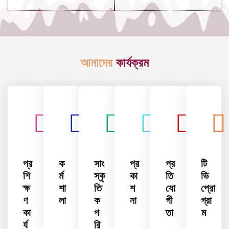
আমাদের
কার্যক্রম
প্র
ক
সাং
প্র
প্র
টি
শি
র্ম
স্কৃ
কা
তি
ভি
ক্ষ
শা
তি
শ
যো
প্রো
ণ
লা
ক
না
গী
গ্রা
কা
প
তা
ম
র্য
রি