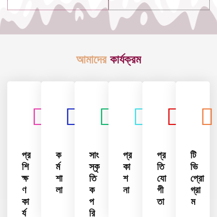
আমাদের
কার্যক্রম
প্র
ক
সাং
প্র
প্র
টি
শি
র্ম
স্কৃ
কা
তি
ভি
ক্ষ
শা
তি
শ
যো
প্রো
ণ
লা
ক
না
গী
গ্রা
কা
প
তা
ম
র্য
রি