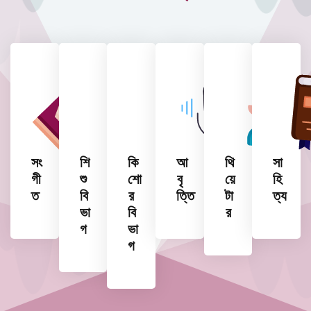
সং
শি
কি
আ
থি
সা
গী
শু
শো
বৃ
য়ে
হি
ত
বি
র
ত্তি
টা
ত্য
ভা
বি
র
গ
ভা
গ