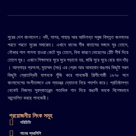
সুরের দেশ বাংলাদেশ। নদী, সাগর, পাহাড় আর আদিগন্ত সবুজ বিস্তৃত জনপদের
পরতে পরতে সুরের সমারোহ। এখানে ধানের শীষ বাতাসের সঙ্গমে সুর তোলে,
নৌকার পাল পাগলা হাওয়া কেটে সুর তোলে, বিনা কারণে দোয়েলের ঠোঁট শীর্ষ দিয়ে
তোলে সুর। এখানে শিক্ষালয়ে সুরে সুরে পড়ানো হয়, মাঝি সুরে সুরে বেয়ে যান দাঁড়
। আল্লাহ্র প্রশংসা, মুহাম্মদ (সাঃ) এর প্রেম আর আবহমান বাঙলার কিছুটা সরল
কিছুটা স্রোতস্বিনী যাপনকে পুঁজি করে পানজেরী শিল্পীগোষ্ঠী ১৯৭৮ সনে
বাংলাদেশের সংগীতাঙ্গনে এক স্বতন্ত্র দ্যোতনা নিয়ে পদার্পন করে। প্রতিষ্ঠালগ্ন
থেকেই নিজস্ব সুরস্বাতন্ত্র্যে শতাধিক গান দিয়ে বাঙালী মনকে বিশেষভাবে
আন্দোলিত করছে পানজেরী।
প্রয়োজনীয় লিংক সমূহ
পরিচিতি
গানের স্বরলিপি