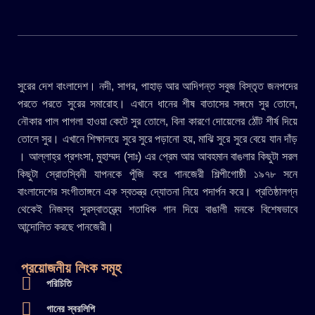
সুরের দেশ বাংলাদেশ। নদী, সাগর, পাহাড় আর আদিগন্ত সবুজ বিস্তৃত জনপদের
পরতে পরতে সুরের সমারোহ। এখানে ধানের শীষ বাতাসের সঙ্গমে সুর তোলে,
নৌকার পাল পাগলা হাওয়া কেটে সুর তোলে, বিনা কারণে দোয়েলের ঠোঁট শীর্ষ দিয়ে
তোলে সুর। এখানে শিক্ষালয়ে সুরে সুরে পড়ানো হয়, মাঝি সুরে সুরে বেয়ে যান দাঁড়
। আল্লাহ্র প্রশংসা, মুহাম্মদ (সাঃ) এর প্রেম আর আবহমান বাঙলার কিছুটা সরল
কিছুটা স্রোতস্বিনী যাপনকে পুঁজি করে পানজেরী শিল্পীগোষ্ঠী ১৯৭৮ সনে
বাংলাদেশের সংগীতাঙ্গনে এক স্বতন্ত্র দ্যোতনা নিয়ে পদার্পন করে। প্রতিষ্ঠালগ্ন
থেকেই নিজস্ব সুরস্বাতন্ত্র্যে শতাধিক গান দিয়ে বাঙালী মনকে বিশেষভাবে
আন্দোলিত করছে পানজেরী।
প্রয়োজনীয় লিংক সমূহ
পরিচিতি
গানের স্বরলিপি