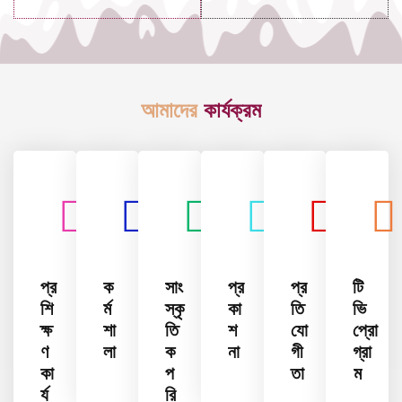
আমাদের
কার্যক্রম
প্র
ক
সাং
প্র
প্র
টি
শি
র্ম
স্কৃ
কা
তি
ভি
ক্ষ
শা
তি
শ
যো
প্রো
ণ
লা
ক
না
গী
গ্রা
কা
প
তা
ম
র্য
রি