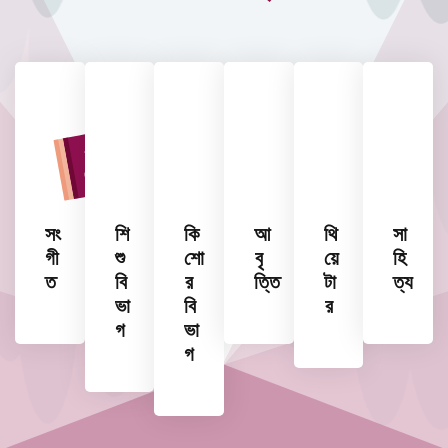
সং
শি
কি
আ
থি
সা
গী
শু
শো
বৃ
য়ে
হি
ত
বি
র
ত্তি
টা
ত্য
ভা
বি
র
গ
ভা
গ