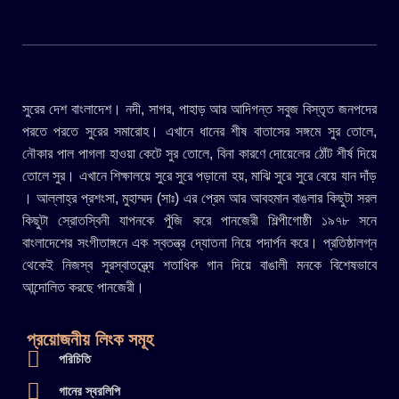
সুরের দেশ বাংলাদেশ। নদী, সাগর, পাহাড় আর আদিগন্ত সবুজ বিস্তৃত জনপদের
পরতে পরতে সুরের সমারোহ। এখানে ধানের শীষ বাতাসের সঙ্গমে সুর তোলে,
নৌকার পাল পাগলা হাওয়া কেটে সুর তোলে, বিনা কারণে দোয়েলের ঠোঁট শীর্ষ দিয়ে
তোলে সুর। এখানে শিক্ষালয়ে সুরে সুরে পড়ানো হয়, মাঝি সুরে সুরে বেয়ে যান দাঁড়
। আল্লাহ্র প্রশংসা, মুহাম্মদ (সাঃ) এর প্রেম আর আবহমান বাঙলার কিছুটা সরল
কিছুটা স্রোতস্বিনী যাপনকে পুঁজি করে পানজেরী শিল্পীগোষ্ঠী ১৯৭৮ সনে
বাংলাদেশের সংগীতাঙ্গনে এক স্বতন্ত্র দ্যোতনা নিয়ে পদার্পন করে। প্রতিষ্ঠালগ্ন
থেকেই নিজস্ব সুরস্বাতন্ত্র্যে শতাধিক গান দিয়ে বাঙালী মনকে বিশেষভাবে
আন্দোলিত করছে পানজেরী।
প্রয়োজনীয় লিংক সমূহ
পরিচিতি
গানের স্বরলিপি