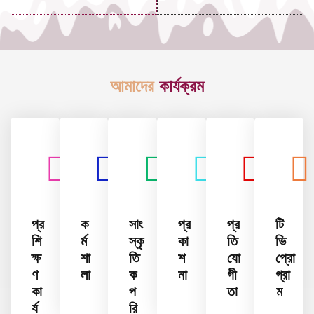
আমাদের
কার্যক্রম
প্র
ক
সাং
প্র
প্র
টি
শি
র্ম
স্কৃ
কা
তি
ভি
ক্ষ
শা
তি
শ
যো
প্রো
ণ
লা
ক
না
গী
গ্রা
কা
প
তা
ম
র্য
রি