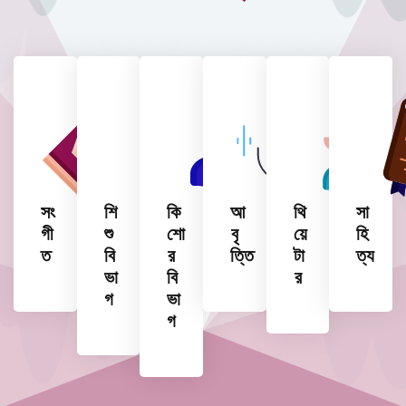
সং
শি
কি
আ
থি
সা
গী
শু
শো
বৃ
য়ে
হি
ত
বি
র
ত্তি
টা
ত্য
ভা
বি
র
গ
ভা
গ