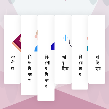
সং
শি
কি
আ
থি
সা
গী
শু
শো
বৃ
য়ে
হি
ত
বি
র
ত্তি
টা
ত্য
ভা
বি
র
গ
ভা
গ