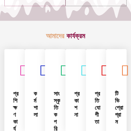
আমাদের
কার্যক্রম
প্র
ক
সাং
প্র
প্র
টি
শি
র্ম
স্কৃ
কা
তি
ভি
ক্ষ
শা
তি
শ
যো
প্রো
ণ
লা
ক
না
গী
গ্রা
কা
প
তা
ম
র্য
রি