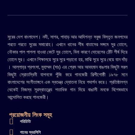
সুরের দেশ বাংলাদেশ। নদী, সাগর, পাহাড় আর আদিগন্ত সবুজ বিস্তৃত জনপদের
পরতে পরতে সুরের সমারোহ। এখানে ধানের শীষ বাতাসের সঙ্গমে সুর তোলে,
নৌকার পাল পাগলা হাওয়া কেটে সুর তোলে, বিনা কারণে দোয়েলের ঠোঁট শীর্ষ দিয়ে
তোলে সুর। এখানে শিক্ষালয়ে সুরে সুরে পড়ানো হয়, মাঝি সুরে সুরে বেয়ে যান দাঁড়
। আল্লাহ্র প্রশংসা, মুহাম্মদ (সাঃ) এর প্রেম আর আবহমান বাঙলার কিছুটা সরল
কিছুটা স্রোতস্বিনী যাপনকে পুঁজি করে পানজেরী শিল্পীগোষ্ঠী ১৯৭৮ সনে
বাংলাদেশের সংগীতাঙ্গনে এক স্বতন্ত্র দ্যোতনা নিয়ে পদার্পন করে। প্রতিষ্ঠালগ্ন
থেকেই নিজস্ব সুরস্বাতন্ত্র্যে শতাধিক গান দিয়ে বাঙালী মনকে বিশেষভাবে
আন্দোলিত করছে পানজেরী।
প্রয়োজনীয় লিংক সমূহ
পরিচিতি
গানের স্বরলিপি