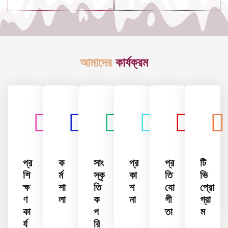
আমাদের
কার্যক্রম
প্র
ক
সাং
প্র
প্র
টি
শি
র্ম
স্কৃ
কা
তি
ভি
ক্ষ
শা
তি
শ
যো
প্রো
ণ
লা
ক
না
গী
গ্রা
কা
প
তা
ম
র্য
রি