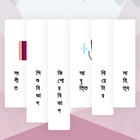
সং
শি
কি
আ
থি
সা
গী
শু
শো
বৃ
য়ে
হি
ত
বি
র
ত্তি
টা
ত্য
ভা
বি
র
গ
ভা
গ