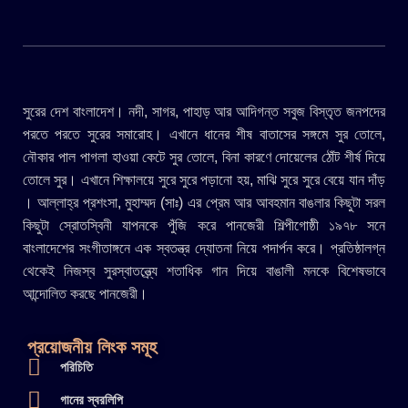
সুরের দেশ বাংলাদেশ। নদী, সাগর, পাহাড় আর আদিগন্ত সবুজ বিস্তৃত জনপদের
পরতে পরতে সুরের সমারোহ। এখানে ধানের শীষ বাতাসের সঙ্গমে সুর তোলে,
নৌকার পাল পাগলা হাওয়া কেটে সুর তোলে, বিনা কারণে দোয়েলের ঠোঁট শীর্ষ দিয়ে
তোলে সুর। এখানে শিক্ষালয়ে সুরে সুরে পড়ানো হয়, মাঝি সুরে সুরে বেয়ে যান দাঁড়
। আল্লাহ্র প্রশংসা, মুহাম্মদ (সাঃ) এর প্রেম আর আবহমান বাঙলার কিছুটা সরল
কিছুটা স্রোতস্বিনী যাপনকে পুঁজি করে পানজেরী শিল্পীগোষ্ঠী ১৯৭৮ সনে
বাংলাদেশের সংগীতাঙ্গনে এক স্বতন্ত্র দ্যোতনা নিয়ে পদার্পন করে। প্রতিষ্ঠালগ্ন
থেকেই নিজস্ব সুরস্বাতন্ত্র্যে শতাধিক গান দিয়ে বাঙালী মনকে বিশেষভাবে
আন্দোলিত করছে পানজেরী।
প্রয়োজনীয় লিংক সমূহ
পরিচিতি
গানের স্বরলিপি