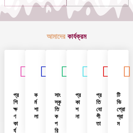
আমাদের
কার্যক্রম
প্র
ক
সাং
প্র
প্র
টি
শি
র্ম
স্কৃ
কা
তি
ভি
ক্ষ
শা
তি
শ
যো
প্রো
ণ
লা
ক
না
গী
গ্রা
কা
প
তা
ম
র্য
রি