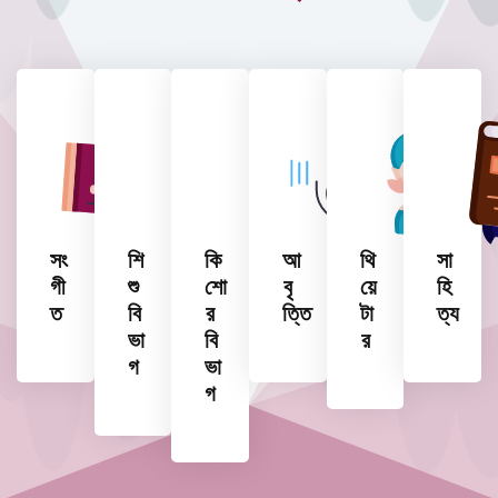
সং
শি
কি
আ
থি
সা
গী
শু
শো
বৃ
য়ে
হি
ত
বি
র
ত্তি
টা
ত্য
ভা
বি
র
গ
ভা
গ