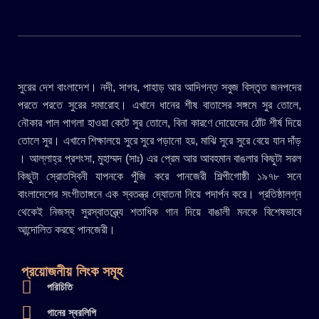
সুরের দেশ বাংলাদেশ। নদী, সাগর, পাহাড় আর আদিগন্ত সবুজ বিস্তৃত জনপদের
পরতে পরতে সুরের সমারোহ। এখানে ধানের শীষ বাতাসের সঙ্গমে সুর তোলে,
নৌকার পাল পাগলা হাওয়া কেটে সুর তোলে, বিনা কারণে দোয়েলের ঠোঁট শীর্ষ দিয়ে
তোলে সুর। এখানে শিক্ষালয়ে সুরে সুরে পড়ানো হয়, মাঝি সুরে সুরে বেয়ে যান দাঁড়
। আল্লাহ্র প্রশংসা, মুহাম্মদ (সাঃ) এর প্রেম আর আবহমান বাঙলার কিছুটা সরল
কিছুটা স্রোতস্বিনী যাপনকে পুঁজি করে পানজেরী শিল্পীগোষ্ঠী ১৯৭৮ সনে
বাংলাদেশের সংগীতাঙ্গনে এক স্বতন্ত্র দ্যোতনা নিয়ে পদার্পন করে। প্রতিষ্ঠালগ্ন
থেকেই নিজস্ব সুরস্বাতন্ত্র্যে শতাধিক গান দিয়ে বাঙালী মনকে বিশেষভাবে
আন্দোলিত করছে পানজেরী।
প্রয়োজনীয় লিংক সমূহ
পরিচিতি
গানের স্বরলিপি