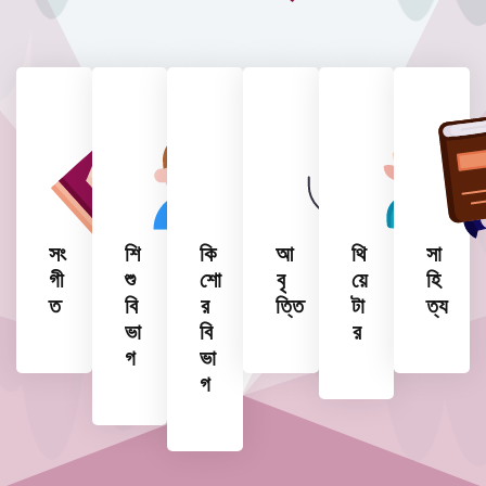
সং
শি
কি
আ
থি
সা
গী
শু
শো
বৃ
য়ে
হি
ত
বি
র
ত্তি
টা
ত্য
ভা
বি
র
গ
ভা
গ