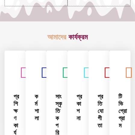
আমাদের
কার্যক্রম
প্র
ক
সাং
প্র
প্র
টি
শি
র্ম
স্কৃ
কা
তি
ভি
ক্ষ
শা
তি
শ
যো
প্রো
ণ
লা
ক
না
গী
গ্রা
কা
প
তা
ম
র্য
রি