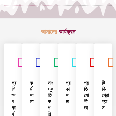
আমাদের
কার্যক্রম
প্র
ক
সাং
প্র
প্র
টি
শি
র্ম
স্কৃ
কা
তি
ভি
ক্ষ
শা
তি
শ
যো
প্রো
ণ
লা
ক
না
গী
গ্রা
কা
প
তা
ম
র্য
রি