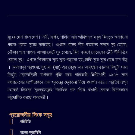
সুরের দেশ বাংলাদেশ। নদী, সাগর, পাহাড় আর আদিগন্ত সবুজ বিস্তৃত জনপদের
পরতে পরতে সুরের সমারোহ। এখানে ধানের শীষ বাতাসের সঙ্গমে সুর তোলে,
নৌকার পাল পাগলা হাওয়া কেটে সুর তোলে, বিনা কারণে দোয়েলের ঠোঁট শীর্ষ দিয়ে
তোলে সুর। এখানে শিক্ষালয়ে সুরে সুরে পড়ানো হয়, মাঝি সুরে সুরে বেয়ে যান দাঁড়
। আল্লাহ্র প্রশংসা, মুহাম্মদ (সাঃ) এর প্রেম আর আবহমান বাঙলার কিছুটা সরল
কিছুটা স্রোতস্বিনী যাপনকে পুঁজি করে পানজেরী শিল্পীগোষ্ঠী ১৯৭৮ সনে
বাংলাদেশের সংগীতাঙ্গনে এক স্বতন্ত্র দ্যোতনা নিয়ে পদার্পন করে। প্রতিষ্ঠালগ্ন
থেকেই নিজস্ব সুরস্বাতন্ত্র্যে শতাধিক গান দিয়ে বাঙালী মনকে বিশেষভাবে
আন্দোলিত করছে পানজেরী।
প্রয়োজনীয় লিংক সমূহ
পরিচিতি
গানের স্বরলিপি