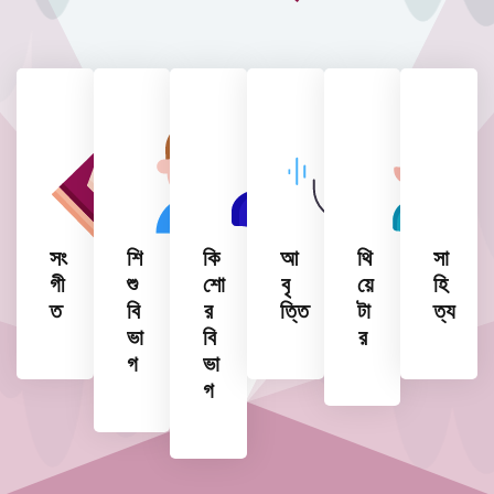
সং
শি
কি
আ
থি
সা
গী
শু
শো
বৃ
য়ে
হি
ত
বি
র
ত্তি
টা
ত্য
ভা
বি
র
গ
ভা
গ