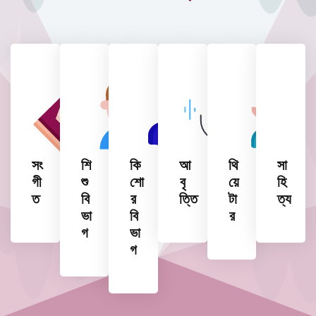
সং
শি
কি
আ
থি
সা
গী
শু
শো
বৃ
য়ে
হি
ত
বি
র
ত্তি
টা
ত্য
ভা
বি
র
গ
ভা
গ