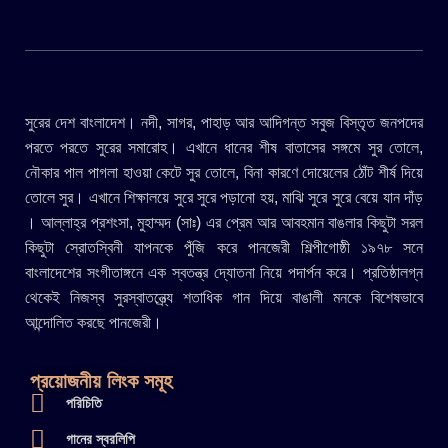
সুরের দেশ বাংলাদেশ। নদী, সাগর, পাহাড় আর আদিগন্ত সবুজ বিস্তৃত জনপদের
পরতে পরতে সুরের সমারোহ। এখানে ধানের শীষ বাতাসের সঙ্গমে সুর তোলে,
নৌকার পাল পাগলা হাওয়া কেটে সুর তোলে, বিনা কারণে দোয়েলের ঠোঁট শীর্ষ দিয়ে
তোলে সুর। এখানে শিক্ষালয়ে সুরে সুরে পড়ানো হয়, মাঝি সুরে সুরে বেয়ে যান দাঁড়
। আল্লাহ্র প্রশংসা, মুহাম্মদ (সাঃ) এর প্রেম আর আবহমান বাঙলার কিছুটা সরল
কিছুটা স্রোতস্বিনী যাপনকে পুঁজি করে পানজেরী শিল্পীগোষ্ঠী ১৯৭৮ সনে
বাংলাদেশের সংগীতাঙ্গনে এক স্বতন্ত্র দ্যোতনা নিয়ে পদার্পন করে। প্রতিষ্ঠালগ্ন
থেকেই নিজস্ব সুরস্বাতন্ত্র্যে শতাধিক গান দিয়ে বাঙালী মনকে বিশেষভাবে
আন্দোলিত করছে পানজেরী।
প্রয়োজনীয় লিংক সমূহ
পরিচিতি
গানের স্বরলিপি