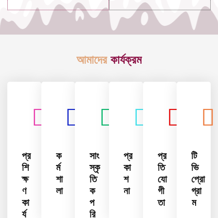
আমাদের
কার্যক্রম
প্র
ক
সাং
প্র
প্র
টি
শি
র্ম
স্কৃ
কা
তি
ভি
ক্ষ
শা
তি
শ
যো
প্রো
ণ
লা
ক
না
গী
গ্রা
কা
প
তা
ম
র্য
রি