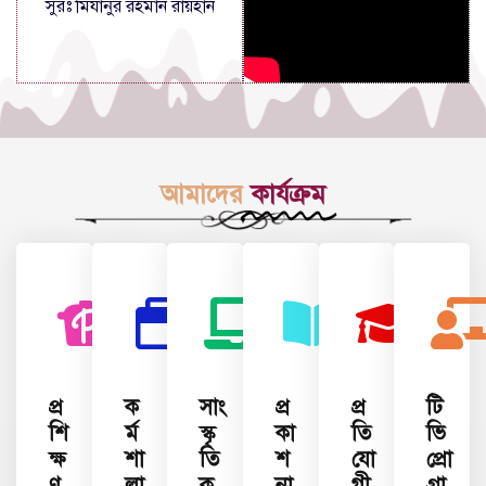
সুরঃ মিযানুর রহমান রায়হান
আমাদের
কার্যক্রম
প্র
ক
সাং
প্র
প্র
টি
শি
র্ম
স্কৃ
কা
তি
ভি
ক্ষ
শা
তি
শ
যো
প্রো
ণ
লা
ক
না
গী
গ্রা