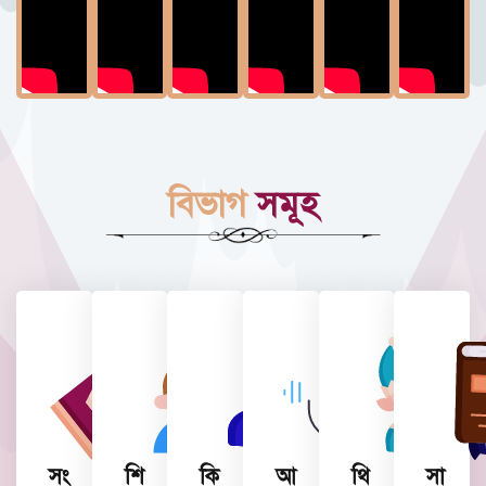
বিভাগ
সমূহ
সং
শি
কি
আ
থি
সা