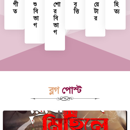
গী
শু
শো
বৃ
য়ে
হি
ত
বি
র
ত্তি
টা
ত্য
ভা
বি
র
গ
ভা
গ
ব্লগ
পোস্ট