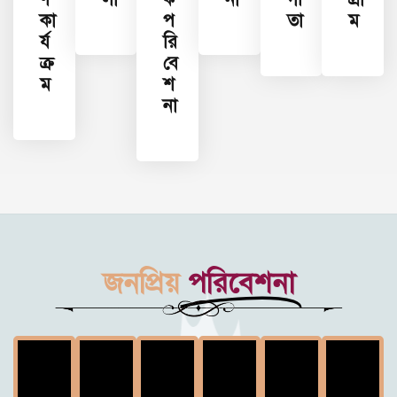
কা
প
তা
ম
র্য
রি
ক্র
বে
ম
শ
না
জনপ্রিয়
পরিবেশনা