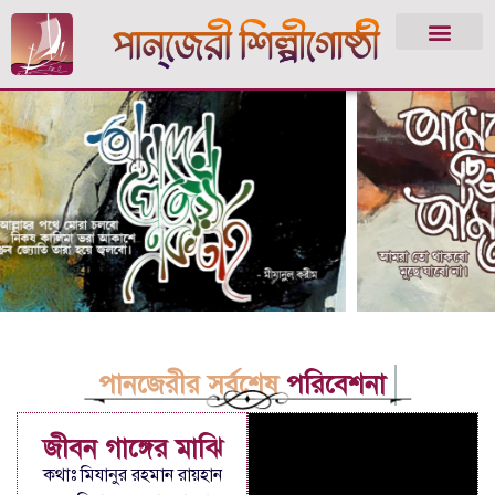
পানজেরীর সর্বশেষ
পরিবেশনা
জীবন গাঙ্গের মাঝি
কথাঃ মিযানুর রহমান রায়হান