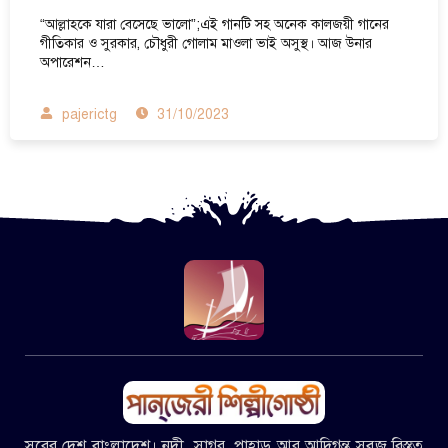
“আল্লাহকে যারা বেসেছে ভালো”;এই গানটি সহ অনেক কালজয়ী গানের
গীতিকার ও সুরকার, চৌধুরী গোলাম মাওলা ভাই অসুস্থ। আজ উনার
অপারেশন…
pajerictg
31/10/2023
সুরের দেশ বাংলাদেশ। নদী, সাগর, পাহাড় আর আদিগন্ত সবুজ বিস্তৃত