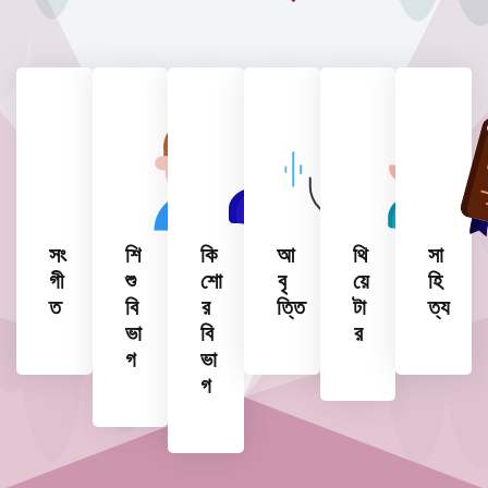
সং
শি
কি
আ
থি
সা
গী
শু
শো
বৃ
য়ে
হি
ত
বি
র
ত্তি
টা
ত্য
ভা
বি
র
গ
ভা
গ