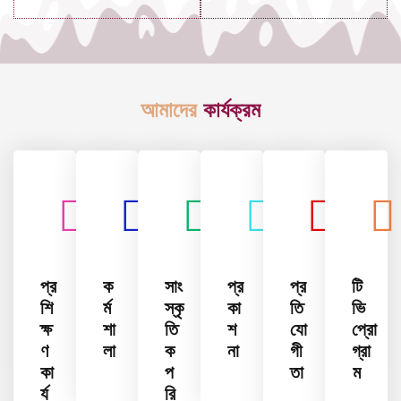
আমাদের
কার্যক্রম
প্র
ক
সাং
প্র
প্র
টি
শি
র্ম
স্কৃ
কা
তি
ভি
ক্ষ
শা
তি
শ
যো
প্রো
ণ
লা
ক
না
গী
গ্রা
কা
প
তা
ম
র্য
রি