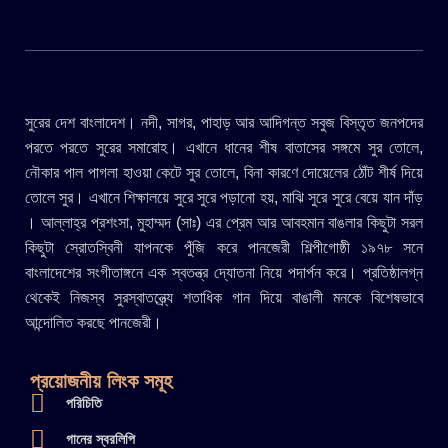
সুরের দেশ বাংলাদেশ। নদী, সাগর, পাহাড় আর আদিগন্ত সবুজ বিস্তৃত জনপদের
পরতে পরতে সুরের সমারোহ। এখানে ধানের শীষ বাতাসের সঙ্গমে সুর তোলে,
নৌকার পাল পাগলা হাওয়া কেটে সুর তোলে, বিনা কারণে দোয়েলের ঠোঁট শীর্ষ দিয়ে
তোলে সুর। এখানে শিক্ষালয়ে সুরে সুরে পড়ানো হয়, মাঝি সুরে সুরে বেয়ে যান দাঁড়
। আল্লাহ্র প্রশংসা, মুহাম্মদ (সাঃ) এর প্রেম আর আবহমান বাঙলার কিছুটা সরল
কিছুটা স্রোতস্বিনী যাপনকে পুঁজি করে পানজেরী শিল্পীগোষ্ঠী ১৯৭৮ সনে
বাংলাদেশের সংগীতাঙ্গনে এক স্বতন্ত্র দ্যোতনা নিয়ে পদার্পন করে। প্রতিষ্ঠালগ্ন
থেকেই নিজস্ব সুরস্বাতন্ত্র্যে শতাধিক গান দিয়ে বাঙালী মনকে বিশেষভাবে
আন্দোলিত করছে পানজেরী।
প্রয়োজনীয় লিংক সমূহ
পরিচিতি
গানের স্বরলিপি