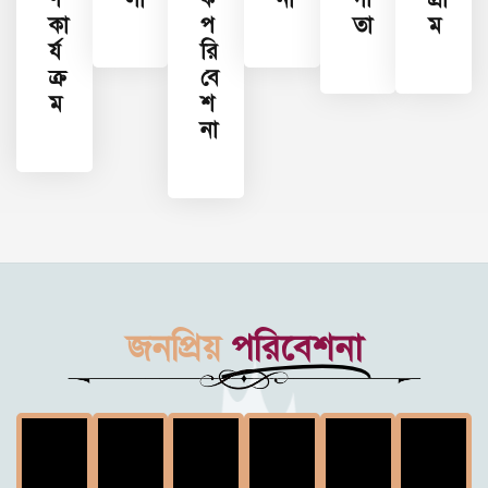
কা
প
তা
ম
র্য
রি
ক্র
বে
ম
শ
না
জনপ্রিয়
পরিবেশনা