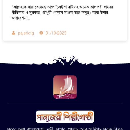
“আল্লাহকে যারা বেসেছে ভালো”;এই গানটি সহ অনেক কালজয়ী গানের
গীতিকার ও সুরকার, চৌধুরী গোলাম মাওলা ভাই অসুস্থ। আজ উনার
অপারেশন…
pajerictg
31/10/2023
সুরের দেশ বাংলাদেশ। নদী, সাগর, পাহাড় আর আদিগন্ত সবুজ বিস্তৃত