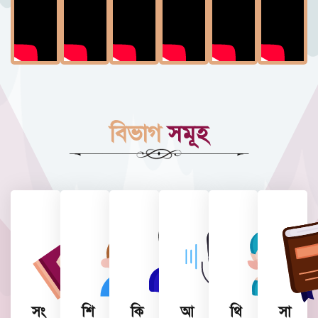
বিভাগ
সমূহ
সং
শি
কি
আ
থি
সা