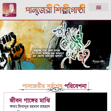
পানজেরীর সর্বশেষ
পরিবেশনা
জীবন গাঙ্গের মাঝি
কথাঃ মিযানুর রহমান রায়হান