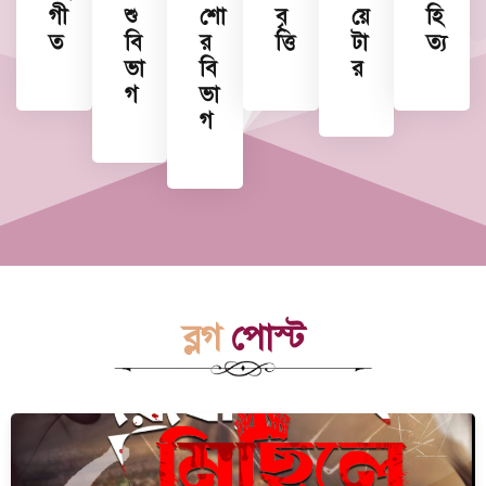
গী
শু
শো
বৃ
য়ে
হি
ত
বি
র
ত্তি
টা
ত্য
ভা
বি
র
গ
ভা
গ
ব্লগ
পোস্ট