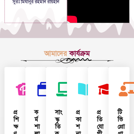
সুরঃ মিযানুর রহমান রায়হান
আমাদের
কার্যক্রম
প্র
ক
সাং
প্র
প্র
টি
শি
র্ম
স্কৃ
কা
তি
ভি
ক্ষ
শা
তি
শ
যো
প্রো
ণ
লা
ক
না
গী
গ্রা