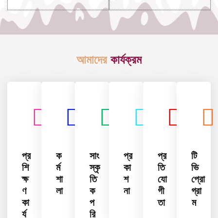
আমাদের
কার্যক্রম
প্র
ক
সাং
প্র
প্র
টি
শি
র্ম
স্কৃ
কা
তি
ভি
ক্ষ
শা
তি
শ
যো
প্রো
ণ
লা
ক
না
গী
গ্রা
কা
প
তা
ম
র্য
রি