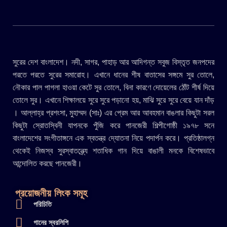
সুরের দেশ বাংলাদেশ। নদী, সাগর, পাহাড় আর আদিগন্ত সবুজ বিস্তৃত জনপদের
পরতে পরতে সুরের সমারোহ। এখানে ধানের শীষ বাতাসের সঙ্গমে সুর তোলে,
নৌকার পাল পাগলা হাওয়া কেটে সুর তোলে, বিনা কারণে দোয়েলের ঠোঁট শীর্ষ দিয়ে
তোলে সুর। এখানে শিক্ষালয়ে সুরে সুরে পড়ানো হয়, মাঝি সুরে সুরে বেয়ে যান দাঁড়
। আল্লাহ্র প্রশংসা, মুহাম্মদ (সাঃ) এর প্রেম আর আবহমান বাঙলার কিছুটা সরল
কিছুটা স্রোতস্বিনী যাপনকে পুঁজি করে পানজেরী শিল্পীগোষ্ঠী ১৯৭৮ সনে
বাংলাদেশের সংগীতাঙ্গনে এক স্বতন্ত্র দ্যোতনা নিয়ে পদার্পন করে। প্রতিষ্ঠালগ্ন
থেকেই নিজস্ব সুরস্বাতন্ত্র্যে শতাধিক গান দিয়ে বাঙালী মনকে বিশেষভাবে
আন্দোলিত করছে পানজেরী।
প্রয়োজনীয় লিংক সমূহ
পরিচিতি
গানের স্বরলিপি