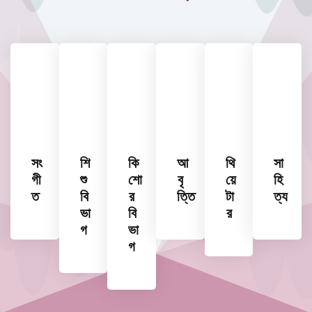
সং
শি
কি
আ
থি
সা
গী
শু
শো
বৃ
য়ে
হি
ত
বি
র
ত্তি
টা
ত্য
ভা
বি
র
গ
ভা
গ