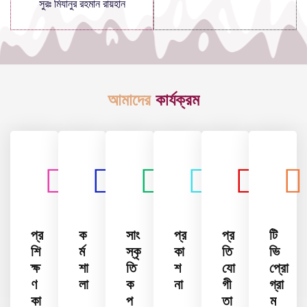
সুরঃ মিযানুর রহমান রায়হান
আমাদের
কার্যক্রম
প্র
ক
সাং
প্র
প্র
টি
শি
র্ম
স্কৃ
কা
তি
ভি
ক্ষ
শা
তি
শ
যো
প্রো
ণ
লা
ক
না
গী
গ্রা
কা
প
তা
ম