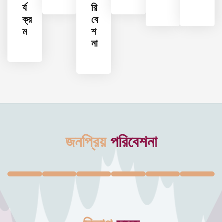
র্য
রি
ক্র
বে
ম
শ
না
জনপ্রিয়
পরিবেশনা