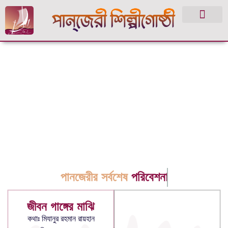
পানজেরীর সর্বশেষ
পরিবেশনা
জীবন গাঙ্গের মাঝি
কথাঃ মিযানুর রহমান রায়হান