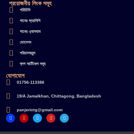
প্রয়োজনীয় লিংক সমূহ
পরিচিতি
গানের স্বরলিপি
গানের এ্যালবাম
ডোনেশন
পরিচালকবৃন্দ
ব্লগ আর্টিকেল সমূহ
যোগাযোগ
01756-113386
19/A Jamalkhan, Chittagong, Bangladesh
panjerictg@gmail.com