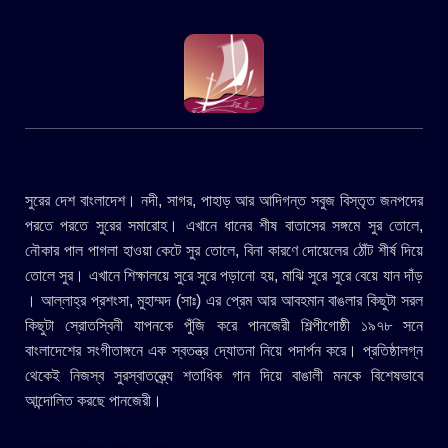
সুরের দেশ বাংলাদেশ। নদী, সাগর, পাহাড় আর আদিগন্ত সবুজ বিস্তৃত জনপদের
পরতে পরতে সুরের সমারোহ। এখানে ধানের শীষ বাতাসের সঙ্গমে সুর তোলে,
নৌকার পাল পাগলা হাওয়া কেটে সুর তোলে, বিনা কারণে দোয়েলের ঠোঁট শীর্ষ দিয়ে
তোলে সুর। এখানে শিক্ষালয়ে সুরে সুরে পড়ানো হয়, মাঝি সুরে সুরে বেয়ে যান দাঁড়
। আল্লাহ্র প্রশংসা, মুহাম্মদ (সাঃ) এর প্রেম আর আবহমান বাঙলার কিছুটা সরল
কিছুটা স্রোতস্বিনী যাপনকে পুঁজি করে পানজেরী শিল্পীগোষ্ঠী ১৯৭৮ সনে
বাংলাদেশের সংগীতাঙ্গনে এক স্বতন্ত্র দ্যোতনা নিয়ে পদার্পন করে। প্রতিষ্ঠালগ্ন
থেকেই নিজস্ব সুরস্বাতন্ত্র্যে শতাধিক গান দিয়ে বাঙালী মনকে বিশেষভাবে
আন্দোলিত করছে পানজেরী।