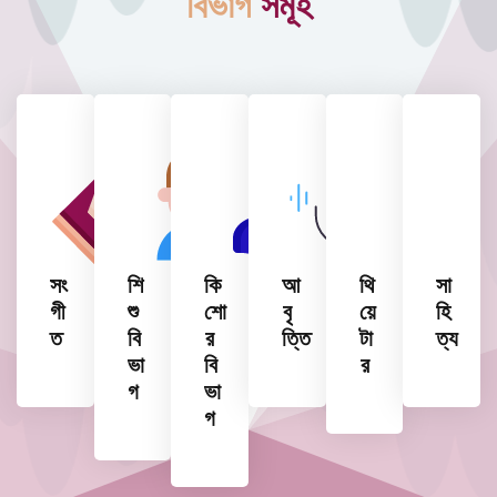
বিভাগ
সমূহ
সং
শি
কি
আ
থি
সা
গী
শু
শো
বৃ
য়ে
হি
ত
বি
র
ত্তি
টা
ত্য
ভা
বি
র
গ
ভা
গ