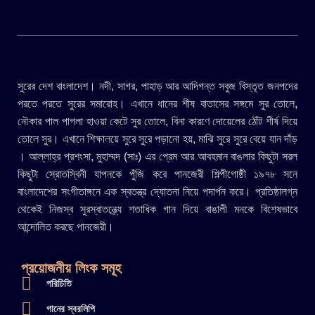
সুরের দেশ বাংলাদেশ। নদী, সাগর, পাহাড় আর আদিগন্ত সবুজ বিস্তৃত জনপদের
পরতে পরতে সুরের সমারোহ। এখানে ধানের শীষ বাতাসের সঙ্গমে সুর তোলে,
নৌকার পাল পাগলা হাওয়া কেটে সুর তোলে, বিনা কারণে দোয়েলের ঠোঁট শীর্ষ দিয়ে
তোলে সুর। এখানে শিক্ষালয়ে সুরে সুরে পড়ানো হয়, মাঝি সুরে সুরে বেয়ে যান দাঁড়
। আল্লাহ্র প্রশংসা, মুহাম্মদ (সাঃ) এর প্রেম আর আবহমান বাঙলার কিছুটা সরল
কিছুটা স্রোতস্বিনী যাপনকে পুঁজি করে পানজেরী শিল্পীগোষ্ঠী ১৯৭৮ সনে
বাংলাদেশের সংগীতাঙ্গনে এক স্বতন্ত্র দ্যোতনা নিয়ে পদার্পন করে। প্রতিষ্ঠালগ্ন
থেকেই নিজস্ব সুরস্বাতন্ত্র্যে শতাধিক গান দিয়ে বাঙালী মনকে বিশেষভাবে
আন্দোলিত করছে পানজেরী।
প্রয়োজনীয় লিংক সমূহ
পরিচিতি
গানের স্বরলিপি