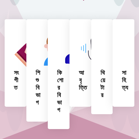
সং
শি
কি
আ
থি
সা
গী
শু
শো
বৃ
য়ে
হি
ত
বি
র
ত্তি
টা
ত্য
ভা
বি
র
গ
ভা
গ