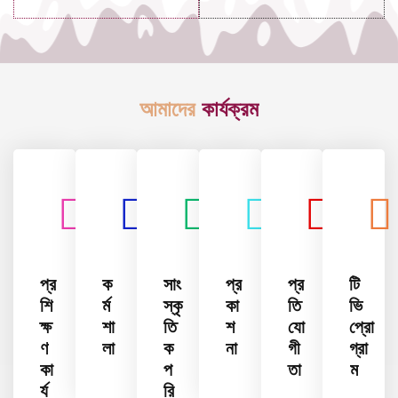
আমাদের
কার্যক্রম
প্র
ক
সাং
প্র
প্র
টি
শি
র্ম
স্কৃ
কা
তি
ভি
ক্ষ
শা
তি
শ
যো
প্রো
ণ
লা
ক
না
গী
গ্রা
কা
প
তা
ম
র্য
রি