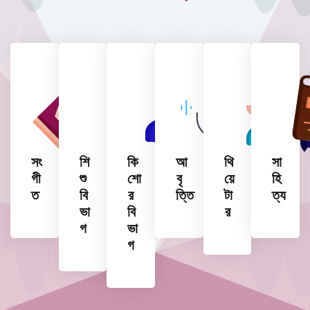
সং
শি
কি
আ
থি
সা
গী
শু
শো
বৃ
য়ে
হি
ত
বি
র
ত্তি
টা
ত্য
ভা
বি
র
গ
ভা
গ