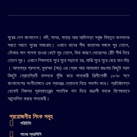
সুরের দেশ বাংলাদেশ। নদী, সাগর, পাহাড় আর আদিগন্ত সবুজ বিস্তৃত জনপদের
পরতে পরতে সুরের সমারোহ। এখানে ধানের শীষ বাতাসের সঙ্গমে সুর তোলে,
নৌকার পাল পাগলা হাওয়া কেটে সুর তোলে, বিনা কারণে দোয়েলের ঠোঁট শীর্ষ দিয়ে
তোলে সুর। এখানে শিক্ষালয়ে সুরে সুরে পড়ানো হয়, মাঝি সুরে সুরে বেয়ে যান দাঁড়
। আল্লাহ্র প্রশংসা, মুহাম্মদ (সাঃ) এর প্রেম আর আবহমান বাঙলার কিছুটা সরল
কিছুটা স্রোতস্বিনী যাপনকে পুঁজি করে পানজেরী শিল্পীগোষ্ঠী ১৯৭৮ সনে
বাংলাদেশের সংগীতাঙ্গনে এক স্বতন্ত্র দ্যোতনা নিয়ে পদার্পন করে। প্রতিষ্ঠালগ্ন
থেকেই নিজস্ব সুরস্বাতন্ত্র্যে শতাধিক গান দিয়ে বাঙালী মনকে বিশেষভাবে
আন্দোলিত করছে পানজেরী।
প্রয়োজনীয় লিংক সমূহ
পরিচিতি
গানের স্বরলিপি