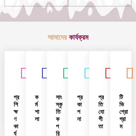
আমাদের
কার্যক্রম
প্র
ক
সাং
প্র
প্র
টি
শি
র্ম
স্কৃ
কা
তি
ভি
ক্ষ
শা
তি
শ
যো
প্রো
ণ
লা
ক
না
গী
গ্রা
কা
প
তা
ম
র্য
রি