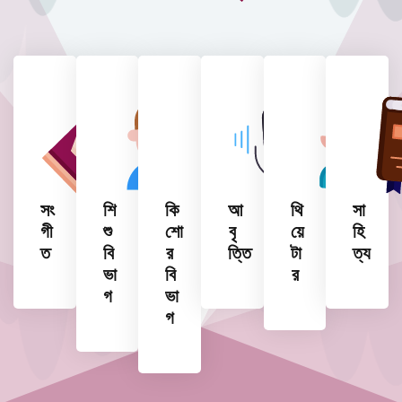
সং
শি
কি
আ
থি
সা
গী
শু
শো
বৃ
য়ে
হি
ত
বি
র
ত্তি
টা
ত্য
ভা
বি
র
গ
ভা
গ