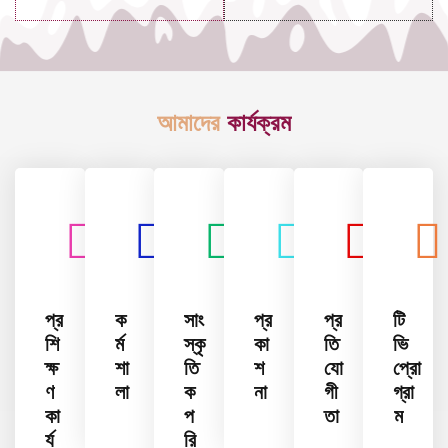
আমাদের
কার্যক্রম
প্র
ক
সাং
প্র
প্র
টি
শি
র্ম
স্কৃ
কা
তি
ভি
ক্ষ
শা
তি
শ
যো
প্রো
ণ
লা
ক
না
গী
গ্রা
কা
প
তা
ম
র্য
রি