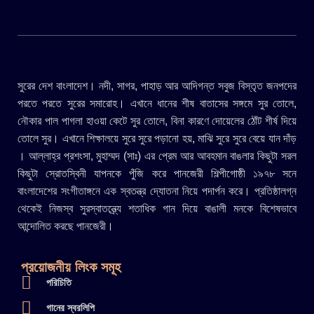
সুরের দেশ বাংলাদেশ। নদী, সাগর, পাহাড় আর আদিগন্ত সবুজ বিস্তৃত জনপদের
পরতে পরতে সুরের সমারোহ। এখানে ধানের শীষ বাতাসের সঙ্গমে সুর তোলে,
নৌকার পাল পাগলা হাওয়া কেটে সুর তোলে, বিনা কারণে দোয়েলের ঠোঁট শীর্ষ দিয়ে
তোলে সুর। এখানে শিক্ষালয়ে সুরে সুরে পড়ানো হয়, মাঝি সুরে সুরে বেয়ে যান দাঁড়
। আল্লাহ্র প্রশংসা, মুহাম্মদ (সাঃ) এর প্রেম আর আবহমান বাঙলার কিছুটা সরল
কিছুটা স্রোতস্বিনী যাপনকে পুঁজি করে পানজেরী শিল্পীগোষ্ঠী ১৯৭৮ সনে
বাংলাদেশের সংগীতাঙ্গনে এক স্বতন্ত্র দ্যোতনা নিয়ে পদার্পন করে। প্রতিষ্ঠালগ্ন
থেকেই নিজস্ব সুরস্বাতন্ত্র্যে শতাধিক গান দিয়ে বাঙালী মনকে বিশেষভাবে
আন্দোলিত করছে পানজেরী।
প্রয়োজনীয় লিংক সমূহ
পরিচিতি
গানের স্বরলিপি