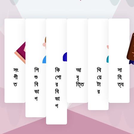
সং
শি
কি
আ
থি
সা
গী
শু
শো
বৃ
য়ে
হি
ত
বি
র
ত্তি
টা
ত্য
ভা
বি
র
গ
ভা
গ