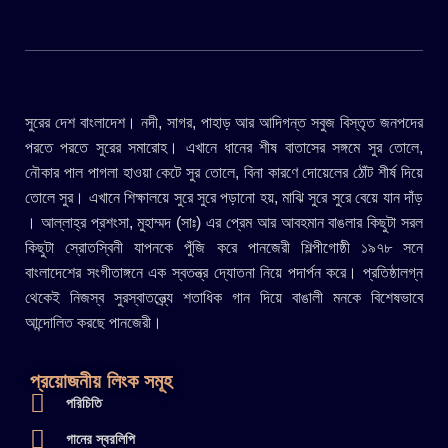
সুরের দেশ বাংলাদেশ। নদী, সাগর, পাহাড় আর আদিগন্ত সবুজ বিস্তৃত জনপদের
পরতে পরতে সুরের সমারোহ। এখানে ধানের শীষ বাতাসের সঙ্গমে সুর তোলে,
নৌকার পাল পাগলা হাওয়া কেটে সুর তোলে, বিনা কারণে দোয়েলের ঠোঁট শীর্ষ দিয়ে
তোলে সুর। এখানে শিক্ষালয়ে সুরে সুরে পড়ানো হয়, মাঝি সুরে সুরে বেয়ে যান দাঁড়
। আল্লাহ্র প্রশংসা, মুহাম্মদ (সাঃ) এর প্রেম আর আবহমান বাঙলার কিছুটা সরল
কিছুটা স্রোতস্বিনী যাপনকে পুঁজি করে পানজেরী শিল্পীগোষ্ঠী ১৯৭৮ সনে
বাংলাদেশের সংগীতাঙ্গনে এক স্বতন্ত্র দ্যোতনা নিয়ে পদার্পন করে। প্রতিষ্ঠালগ্ন
থেকেই নিজস্ব সুরস্বাতন্ত্র্যে শতাধিক গান দিয়ে বাঙালী মনকে বিশেষভাবে
আন্দোলিত করছে পানজেরী।
প্রয়োজনীয় লিংক সমূহ
পরিচিতি
গানের স্বরলিপি