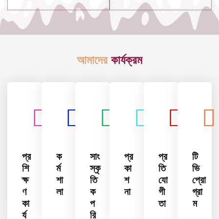
আমাদের
কার্যক্রম
প্র
ক
সাং
প্র
প্র
টি
শি
র্ম
স্কৃ
কা
তি
ভি
ক্ষ
শা
তি
শ
যো
প্রো
ণ
লা
ক
না
গী
গ্রা
কা
প
তা
ম
র্য
রি