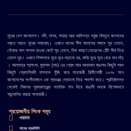
সুরের দেশ বাংলাদেশ। নদী, সাগর, পাহাড় আর আদিগন্ত সবুজ বিস্তৃত জনপদের
পরতে পরতে সুরের সমারোহ। এখানে ধানের শীষ বাতাসের সঙ্গমে সুর তোলে,
নৌকার পাল পাগলা হাওয়া কেটে সুর তোলে, বিনা কারণে দোয়েলের ঠোঁট শীর্ষ দিয়ে
তোলে সুর। এখানে শিক্ষালয়ে সুরে সুরে পড়ানো হয়, মাঝি সুরে সুরে বেয়ে যান দাঁড়
। আল্লাহ্র প্রশংসা, মুহাম্মদ (সাঃ) এর প্রেম আর আবহমান বাঙলার কিছুটা সরল
কিছুটা স্রোতস্বিনী যাপনকে পুঁজি করে পানজেরী শিল্পীগোষ্ঠী ১৯৭৮ সনে
বাংলাদেশের সংগীতাঙ্গনে এক স্বতন্ত্র দ্যোতনা নিয়ে পদার্পন করে। প্রতিষ্ঠালগ্ন
থেকেই নিজস্ব সুরস্বাতন্ত্র্যে শতাধিক গান দিয়ে বাঙালী মনকে বিশেষভাবে
আন্দোলিত করছে পানজেরী।
প্রয়োজনীয় লিংক সমূহ
পরিচিতি
গানের স্বরলিপি