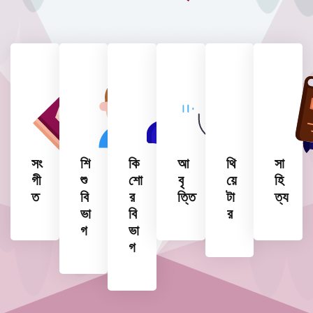
সং
শি
কি
আ
থি
সা
গী
শু
শো
বৃ
য়ে
হি
ত
বি
র
ত্তি
টা
ত্য
ভা
বি
র
গ
ভা
গ