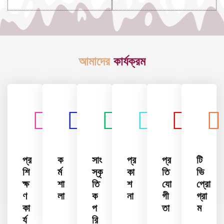
আমাদের
কার্যক্রম
প্র
ক
সাং
প্র
প্র
টি
শি
র্ম
স্কৃ
কা
তি
ভি
ক্ষ
শা
তি
শ
যো
প্রো
ণ
লা
ক
না
গী
গ্রা
কা
প
তা
ম
র্য
রি