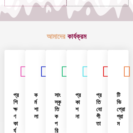
আমাদের
কার্যক্রম
প্র
ক
সাং
প্র
প্র
টি
শি
র্ম
স্কৃ
কা
তি
ভি
ক্ষ
শা
তি
শ
যো
প্রো
ণ
লা
ক
না
গী
গ্রা
কা
প
তা
ম
র্য
রি