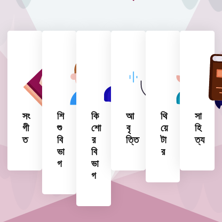
সং
শি
কি
আ
থি
সা
গী
শু
শো
বৃ
য়ে
হি
ত
বি
র
ত্তি
টা
ত্য
ভা
বি
র
গ
ভা
গ