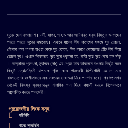
সুরের দেশ বাংলাদেশ। নদী, সাগর, পাহাড় আর আদিগন্ত সবুজ বিস্তৃত জনপদের
পরতে পরতে সুরের সমারোহ। এখানে ধানের শীষ বাতাসের সঙ্গমে সুর তোলে,
নৌকার পাল পাগলা হাওয়া কেটে সুর তোলে, বিনা কারণে দোয়েলের ঠোঁট শীর্ষ দিয়ে
তোলে সুর। এখানে শিক্ষালয়ে সুরে সুরে পড়ানো হয়, মাঝি সুরে সুরে বেয়ে যান দাঁড়
। আল্লাহ্র প্রশংসা, মুহাম্মদ (সাঃ) এর প্রেম আর আবহমান বাঙলার কিছুটা সরল
কিছুটা স্রোতস্বিনী যাপনকে পুঁজি করে পানজেরী শিল্পীগোষ্ঠী ১৯৭৮ সনে
বাংলাদেশের সংগীতাঙ্গনে এক স্বতন্ত্র দ্যোতনা নিয়ে পদার্পন করে। প্রতিষ্ঠালগ্ন
থেকেই নিজস্ব সুরস্বাতন্ত্র্যে শতাধিক গান দিয়ে বাঙালী মনকে বিশেষভাবে
আন্দোলিত করছে পানজেরী।
প্রয়োজনীয় লিংক সমূহ
পরিচিতি
গানের স্বরলিপি