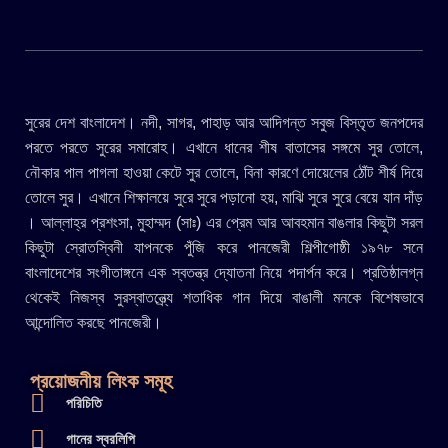
সুরের দেশ বাংলাদেশ। নদী, সাগর, পাহাড় আর আদিগন্ত সবুজ বিস্তৃত জনপদের
পরতে পরতে সুরের সমারোহ। এখানে ধানের শীষ বাতাসের সঙ্গমে সুর তোলে,
নৌকার পাল পাগলা হাওয়া কেটে সুর তোলে, বিনা কারণে দোয়েলের ঠোঁট শীর্ষ দিয়ে
তোলে সুর। এখানে শিক্ষালয়ে সুরে সুরে পড়ানো হয়, মাঝি সুরে সুরে বেয়ে যান দাঁড়
। আল্লাহ্র প্রশংসা, মুহাম্মদ (সাঃ) এর প্রেম আর আবহমান বাঙলার কিছুটা সরল
কিছুটা স্রোতস্বিনী যাপনকে পুঁজি করে পানজেরী শিল্পীগোষ্ঠী ১৯৭৮ সনে
বাংলাদেশের সংগীতাঙ্গনে এক স্বতন্ত্র দ্যোতনা নিয়ে পদার্পন করে। প্রতিষ্ঠালগ্ন
থেকেই নিজস্ব সুরস্বাতন্ত্র্যে শতাধিক গান দিয়ে বাঙালী মনকে বিশেষভাবে
আন্দোলিত করছে পানজেরী।
প্রয়োজনীয় লিংক সমূহ
পরিচিতি
গানের স্বরলিপি