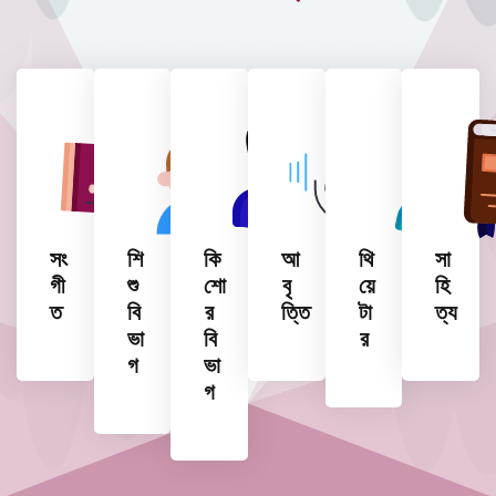
সং
শি
কি
আ
থি
সা
গী
শু
শো
বৃ
য়ে
হি
ত
বি
র
ত্তি
টা
ত্য
ভা
বি
র
গ
ভা
গ