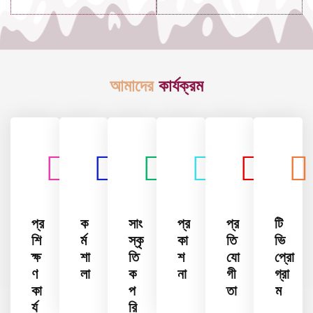
আমাদের
কার্যক্রম
প্র
ক
সাং
প্র
প্র
টি
শি
র্ম
স্কৃ
কা
তি
ভি
ক্ষ
শা
তি
শ
যো
প্রো
ণ
লা
ক
না
গী
গ্রা
কা
প
তা
ম
র্য
রি