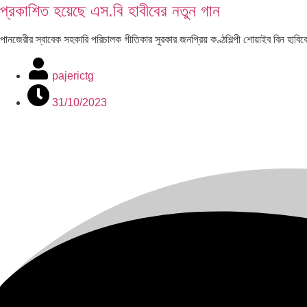
প্রকাশিত হয়েছে এস.বি হাবীবের নতুন গান
পানজেরীর স্বাবেক সহকারি পরিচালক গীতিকার সুরকার জনপ্রিয় কণ্ঠশিল্পী শোয়াইব ব
pajerictg
31/10/2023