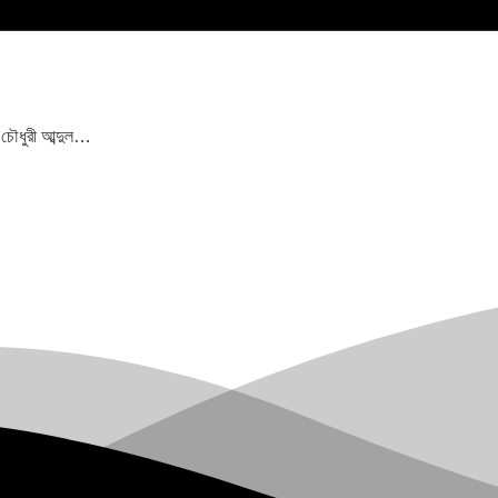
 চৌধুরী আব্দুল…