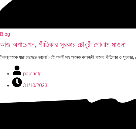
Blog
আজ অপারেশন, গীতিকার সুরকার চৌধুরী গোলাম মাওলা
“আল্লাহকে যারা বেসেছে ভালো”;এই গানটি সহ অনেক কালজয়ী গানের গীতিকার ও সুরকা
pajerictg
31/10/2023