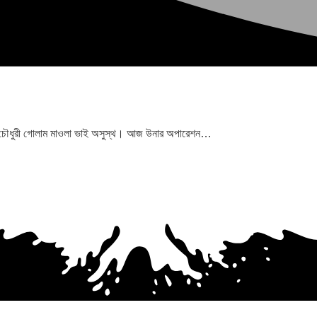
র, চৌধুরী গোলাম মাওলা ভাই অসুস্থ। আজ উনার অপারেশন…