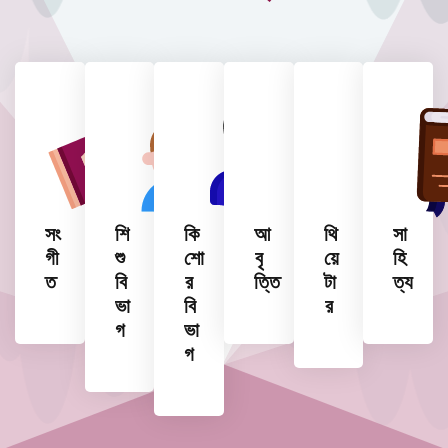
সং
শি
কি
আ
থি
সা
গী
শু
শো
বৃ
য়ে
হি
ত
বি
র
ত্তি
টা
ত্য
ভা
বি
র
গ
ভা
গ