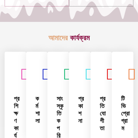
আমাদের
কার্যক্রম
প্র
ক
সাং
প্র
প্র
টি
শি
র্ম
স্কৃ
কা
তি
ভি
ক্ষ
শা
তি
শ
যো
প্রো
ণ
লা
ক
না
গী
গ্রা
কা
প
তা
ম
র্য
রি