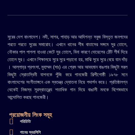
সুরের দেশ বাংলাদেশ। নদী, সাগর, পাহাড় আর আদিগন্ত সবুজ বিস্তৃত জনপদের
পরতে পরতে সুরের সমারোহ। এখানে ধানের শীষ বাতাসের সঙ্গমে সুর তোলে,
নৌকার পাল পাগলা হাওয়া কেটে সুর তোলে, বিনা কারণে দোয়েলের ঠোঁট শীর্ষ দিয়ে
তোলে সুর। এখানে শিক্ষালয়ে সুরে সুরে পড়ানো হয়, মাঝি সুরে সুরে বেয়ে যান দাঁড়
। আল্লাহ্র প্রশংসা, মুহাম্মদ (সাঃ) এর প্রেম আর আবহমান বাঙলার কিছুটা সরল
কিছুটা স্রোতস্বিনী যাপনকে পুঁজি করে পানজেরী শিল্পীগোষ্ঠী ১৯৭৮ সনে
বাংলাদেশের সংগীতাঙ্গনে এক স্বতন্ত্র দ্যোতনা নিয়ে পদার্পন করে। প্রতিষ্ঠালগ্ন
থেকেই নিজস্ব সুরস্বাতন্ত্র্যে শতাধিক গান দিয়ে বাঙালী মনকে বিশেষভাবে
আন্দোলিত করছে পানজেরী।
প্রয়োজনীয় লিংক সমূহ
পরিচিতি
গানের স্বরলিপি