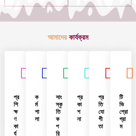
আমাদের
কার্যক্রম
প্র
ক
সাং
প্র
প্র
টি
শি
র্ম
স্কৃ
কা
তি
ভি
ক্ষ
শা
তি
শ
যো
প্রো
ণ
লা
ক
না
গী
গ্রা
কা
প
তা
ম
র্য
রি