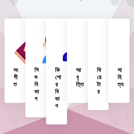
সং
শি
কি
আ
থি
সা
গী
শু
শো
বৃ
য়ে
হি
ত
বি
র
ত্তি
টা
ত্য
ভা
বি
র
গ
ভা
গ